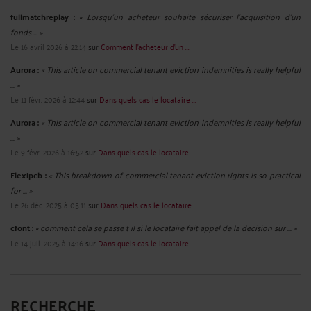
fullmatchreplay :
« Lorsqu’un acheteur souhaite sécuriser l’acquisition d’un
fonds ... »
Le 16 avril 2026 à 22:14
sur
Comment l’acheteur d’un ...
Aurora :
« This article on commercial tenant eviction indemnities is really helpful
... »
Le 11 févr. 2026 à 12:44
sur
Dans quels cas le locataire ...
Aurora :
« This article on commercial tenant eviction indemnities is really helpful
... »
Le 9 févr. 2026 à 16:52
sur
Dans quels cas le locataire ...
Flexipcb :
« This breakdown of commercial tenant eviction rights is so practical
for ... »
Le 26 déc. 2025 à 05:11
sur
Dans quels cas le locataire ...
cfont :
« comment cela se passe t il si le locataire fait appel de la decision sur ... »
Le 14 juil. 2025 à 14:16
sur
Dans quels cas le locataire ...
RECHERCHE