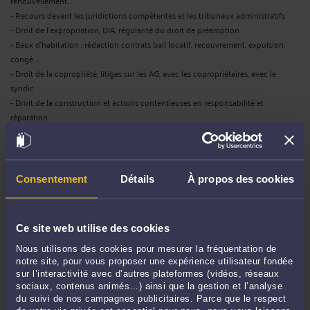
renouvellement…
- Recours devant les juridictions compétentes et les tribunaux administratifs
- Droit de l’expropriation, DIA, régularité du droit de préemption
- Baux d’habitation : rédaction contrats bail locatif, recouvrement, expulsion,
congé …
- Droit de la copropriété, litiges sur les AG, avec les copropriétaires, avec le
syndic
- Droit de la construction et actions contentieuses en responsabilité et
réparation
DROIT DE L'ARBITRAGE
- Défense de vos intérêts devant les arbitres
Consentement
Détails
À propos des cookies
- Procédures d’arbitrage en droit commercial et des sociétés
- Conseil, préparation et rédaction d'une convention d’arbitrage
Ce site web utilise des cookies
DROIT COMMERCIAL, DES AFFAIRES ET DE LA
Nous utilisons des cookies pour mesurer la fréquentation de
CONCURRENCE
notre site, pour vous proposer une expérience utilisateur fondée
- Litiges clients fournisseurs et recouvrement de créances et impayés
sur l’interactivité avec d’autres plateformes (vidéos, réseaux
- Fonds de commerce et baux commerciaux
sociaux, contenus animés…) ainsi que la gestion et l’analyse
du suivi de nos campagnes publicitaires. Parce que le respect
- Droit de la distribution et contrats de distribution, d’approvisionnement,