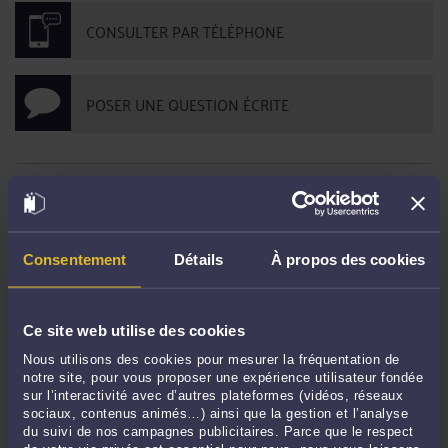
CONSULTER PAR TÉLÉPHONE
POSER UNE QUESTION ÉCRITE
DERNIÈRES PUBLICATIONS
Est -il plus intéressant pour un commerce, de conclure un Bail saisonnier ou
Consentement
Détails
À propos des cookies
un bail commercial ?
-
Le 2 mai 2025 à 15:30
Sécuriser l’achat d’un fonds de commerce
-
Le 2 mai 2025 à 15:26
Ce site web utilise des cookies
Les futures indemnisations des JO 2024
-
Le 2 mai 2025 à 15:23
Nous utilisons des cookies pour mesurer la fréquentation de
Dans quels cas le locataire commercial peut il prétendre à une Indemnité
notre site, pour vous proposer une expérience utilisateur fondée
d’éviction de la part de son bailleur ?
-
Le 2 mai 2025 à 15:20
sur l’interactivité avec d’autres plateformes (vidéos, réseaux
Comment financer l’acquisition et l’exploitation d’un commerce : les
sociaux, contenus animés…) ainsi que la gestion et l’analyse
du suivi de nos campagnes publicitaires. Parce que le respect
nouveaux modes de financement ?
-
Le 2 mai 2025 à 15:18