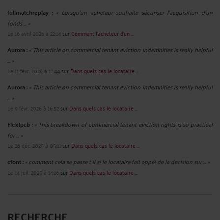
fullmatchreplay :
« Lorsqu’un acheteur souhaite sécuriser l’acquisition d’un
fonds ... »
Le 16 avril 2026 à 22:14
sur
Comment l’acheteur d’un ...
Aurora :
« This article on commercial tenant eviction indemnities is really helpful
... »
Le 11 févr. 2026 à 12:44
sur
Dans quels cas le locataire ...
Aurora :
« This article on commercial tenant eviction indemnities is really helpful
... »
Le 9 févr. 2026 à 16:52
sur
Dans quels cas le locataire ...
Flexipcb :
« This breakdown of commercial tenant eviction rights is so practical
for ... »
Le 26 déc. 2025 à 05:11
sur
Dans quels cas le locataire ...
cfont :
« comment cela se passe t il si le locataire fait appel de la decision sur ... »
Le 14 juil. 2025 à 14:16
sur
Dans quels cas le locataire ...
RECHERCHE