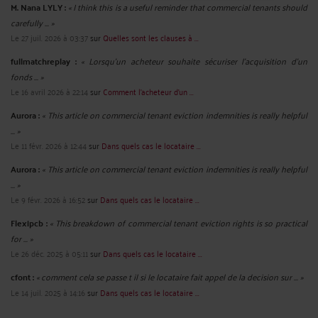
M. Nana LYLY :
« I think this is a useful reminder that commercial tenants should
carefully ... »
Le 27 juil. 2026 à 03:37
sur
Quelles sont les clauses à ...
fullmatchreplay :
« Lorsqu’un acheteur souhaite sécuriser l’acquisition d’un
fonds ... »
Le 16 avril 2026 à 22:14
sur
Comment l’acheteur d’un ...
Aurora :
« This article on commercial tenant eviction indemnities is really helpful
... »
Le 11 févr. 2026 à 12:44
sur
Dans quels cas le locataire ...
Aurora :
« This article on commercial tenant eviction indemnities is really helpful
... »
Le 9 févr. 2026 à 16:52
sur
Dans quels cas le locataire ...
Flexipcb :
« This breakdown of commercial tenant eviction rights is so practical
for ... »
Le 26 déc. 2025 à 05:11
sur
Dans quels cas le locataire ...
cfont :
« comment cela se passe t il si le locataire fait appel de la decision sur ... »
Le 14 juil. 2025 à 14:16
sur
Dans quels cas le locataire ...