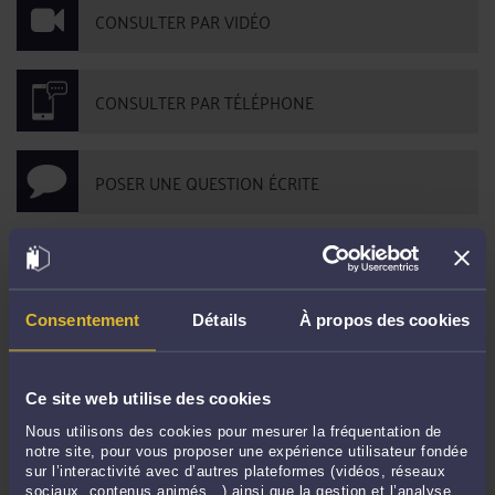
CONSULTER PAR VIDÉO
CONSULTER PAR TÉLÉPHONE
POSER UNE QUESTION ÉCRITE
DERNIÈRES PUBLICATIONS
Consentement
Détails
À propos des cookies
Est -il plus intéressant pour un commerce, de conclure un Bail saisonnier ou
un bail commercial ?
-
Le 2 mai 2025 à 15:30
Ce site web utilise des cookies
Sécuriser l’achat d’un fonds de commerce
-
Le 2 mai 2025 à 15:26
Nous utilisons des cookies pour mesurer la fréquentation de
Les futures indemnisations des JO 2024
-
Le 2 mai 2025 à 15:23
notre site, pour vous proposer une expérience utilisateur fondée
Dans quels cas le locataire commercial peut il prétendre à une Indemnité
sur l’interactivité avec d’autres plateformes (vidéos, réseaux
d’éviction de la part de son bailleur ?
-
Le 2 mai 2025 à 15:20
sociaux, contenus animés…) ainsi que la gestion et l’analyse