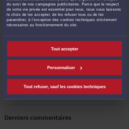
du suivi de nos campagnes publicitaires. Parce que le respect
Comment financer l’acquisition et l’exploitation d’un commerce : les
de votre vie privée est essentiel pour nous, nous vous laissons
nouveaux modes de financement ?
-
Le 2 mai 2025 à 15:18
le choix de les accepter, de les refuser tous ou de les
paramétrer, à l’exception des cookies techniques strictement
A quelles conditions le locataire de locaux commerciaux peut-il sous-louer
nécessaires au fonctionnement du site.
ces locaux ?
-
Le 2 mai 2025 à 15:13
Quelles sont les clauses à insérer dans un bail commercial ?
-
Le 2 mai 2025 à
15:09
Tout accepter
Comment l’acheteur d’un commerce peut-il sécuriser son achat?
-
Le 2 mai
2025 à 15:06
Comment un commerce peut-il se défendre face un arrêté de fermeture
Personnaliser
administrative
-
Le 2 mai 2025 à 15:02
Le locataire doit-il payer tous les frais d’entretien et de réparation des locaux
commerciaux ?
-
Le 2 mai 2025 à 14:58
Tout refuser, sauf les cookies techniques
Voir toutes ses publications
Derniers commentaires