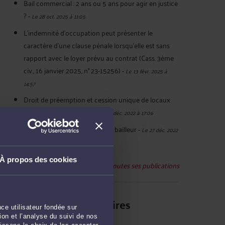
Bail commercial : 2 ans ou 5 ans pour agir en justice
?
-
Le 28 oct. 2025 à 11:05
L’indemnité d’occupation peut présenter le
caractère d’une clause pénale lorsqu’elle est sans
rapport avec le loyer prévu au contrat (Cass. 3ème
civ., 16 janvier 2025, n° 23-15256)
-
Le 13 févr. 2025 à
14:57
Droit de préemption et cession unique de locaux
commerciaux distincts
-
Le 30 déc. 2022 à 17:06
Nullité du droit de repentir du bailleur
-
Le 27 déc. 2022
à 16:15
À propos des cookies
Voir toutes ses publications
Derniers commentaires
ce utilisateur fondée sur
on et l’analyse du suivi de nos