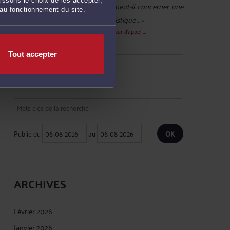
issons le choix de les accepter,
Compte supprimé :
« cet arrêt peut-il concerner une
 au fonctionnement du site.
location dans une résidence touristique ... »
Le 17 févr. 2021 à 10:40
sur
L’arrêt de la cour d’appel ...
Tout accepter
RECHERCHE
Publié du
au
ARCHIVES
Février 2026
Janvier 2026