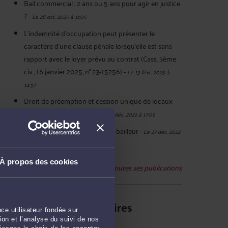
Bail commercial : 2 ans ou 5 ans pour agir en justice
?
-
Le 28 oct. 2025 à 11:05
L’indemnité d’occupation peut présenter le
caractère d’une clause pénale lorsqu’elle est sans
rapport avec le loyer prévu au contrat (Cass. 3ème
civ., 16 janvier 2025, n° 23-15256)
-
Le 13 févr. 2025 à
14:57
Droit de préemption et cession unique de locaux
commerciaux distincts
-
Le 30 déc. 2022 à 17:06
Nullité du droit de repentir du bailleur
-
Le 27 déc. 2022
à 16:15
À propos des cookies
Voir toutes ses publications
Derniers commentaires
ce utilisateur fondée sur
on et l’analyse du suivi de nos