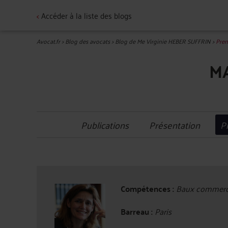
<
Accéder à la liste des blogs
Avocat.fr
>
Blog des avocats
>
Blog de Me Virginie HEBER SUFFRIN
>
Pren
MA
Publications
Présentation
P
Compétences :
Baux commercia
Barreau :
Paris