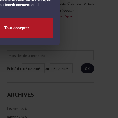
issons le choix de les accepter,
Compte supprimé :
« cet arrêt peut-il concerner une
 au fonctionnement du site.
location dans une résidence touristique ... »
Le 17 févr. 2021 à 10:40
sur
L’arrêt de la cour d’appel ...
Tout accepter
RECHERCHE
Publié du
au
ARCHIVES
Février 2026
Janvier 2026