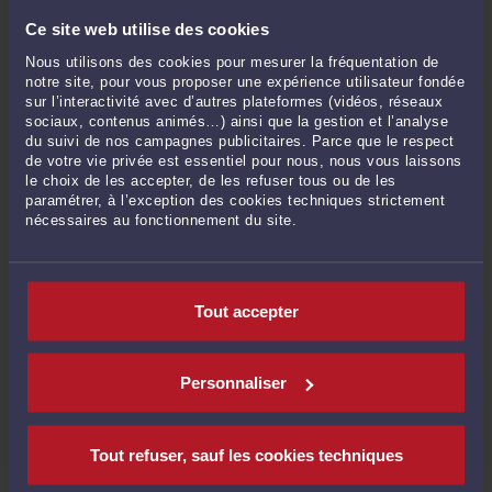
inédits étaient inférieurs à ceux d’autres candidats retenus.
De même, la forte proportion d'heures consacrées au
Ce site web utilise des cookies
téléachat (plus de 1000 heures par an, soit près de 30 % du
Nous utilisons des cookies pour mesurer la fréquentation de
temps d'antenne, publicité comprise) a été perçue comme
notre site, pour vous proposer une expérience utilisateur fondée
insuffisamment attractive au regard des critères d’intérêt
sur l’interactivité avec d’autres plateformes (vidéos, réseaux
général et d’innovation éditoriale.
sociaux, contenus animés…) ainsi que la gestion et l’analyse
du suivi de nos campagnes publicitaires. Parce que le respect
Enfin, la viabilité économique du projet de NRJ 12 était
de votre vie privée est essentiel pour nous, nous vous laissons
sujette à caution du fait du contraste entre les prévisions
le choix de les accepter, de les refuser tous ou de les
optimistes des recettes publicitaires avancées par la chaîne
paramétrer, à l’exception des cookies techniques strictement
et le constat d’une tendance constante à la baisse de ses
nécessaires au fonctionnement du site.
parts d’audience. Cette appréciation négative sur la viabilité
économique et commerciale du projet proposé par NRJ 12 a
donc également justifié le rejet de sa candidature.
Tout accepter
Concernant l'appréciation négative portée sur la
Personnaliser
candidature de C8 :
Quant à la candidature de C8, le Conseil valide l’appréciation
négative de l’ARCOM, fondée sur principalement trois motifs.
Tout refuser, sauf les cookies techniques