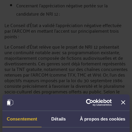
Concernant l'appréciation négative portée sur la
candidature de NRJ 12 :
Le Conseil d’État a validé l'appréciation négative effectuée
par l'ARCOM en mettant l’accent sur principalement trois
points :
Le Conseil d'État relève que le projet de NRJ 12 présentait
une continuité notable avec sa programmation existante,
majoritairement composée de fictions audiovisuelles et de
divertissements. Ces genres sont déjà fortement représentés
sur la TNT gratuite, notamment sur des chaînes concurrentes
retenues par l’ARCOM (comme TFX, TMC et W9). Or, l'un des
objectifs majeurs imposés par la loi du 30 septembre 1986
consiste précisément à favoriser la diversité et le pluralisme
socio-culturel des programmes offerts au public. Selon le
Conseil d’État, l'autorité de régulation pouvait ainsi
légitimement privilégier des projets introduisant des
contenus plus variés ou plus originaux, apportant ainsi une
contribution supérieure au pluralisme socio-culturel.
Consentement
Détails
À propos des cookies
Par ailleurs, le Conseil souligne explicitement que les
engagements pris par NRJ 12 en matière de programmes