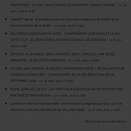
TRAITEMENT : LA CNIL SANCTIONNE LOURDEMENT FRANCE TRAVAIL
-
Le 30
janv. 2026 à 16:38
ChatGPT Santé : le modèle américain face aux exigences du RGPD et du
droit européen de la santé
-
Le 9 janv. 2026 à 13:12
DECISIONS D’ADEQUATION RGPD : COMPRENDRE LEUR ROLE ET LEURS
EFFETS SUR LES TRANSFERTS INTERNATIONAUX DE DONNEES
-
Le 8 nov.
2025 à 11:14
DIVORCE A L’AMIABLE : DEUX AVOCATS, DEUX CONSEILS, UNE SEULE
GARANTIE : LA SECURITE JURIDIQUE
-
Le 3 nov. 2025 à 18:00
LA CNIL SANCTIONNE LA SOCIÉTÉ SAMARITAINE POUR L’INSTALLATION DE
CAMÉRAS DISSIMULÉES : COMMENTAIRE DE LA DÉLIBÉRATION DU 18
SEPTEMBRE 2025
-
Le 26 sept. 2025 à 13:59
RGPD, DATA ACT, AI ACT : UN TRIPTYQUE EUROPEEN ENTRE PROTECTION,
PARTAGE ET INNOVATION
-
Le 17 sept. 2025 à 17:01
La mise en état conventionnelle : une évolution pragmatique plus qu’une
révolution procédurale (décret du 18 juillet 2025)
-
Le 27 août 2025 à 17:36
Voir toutes ses publications