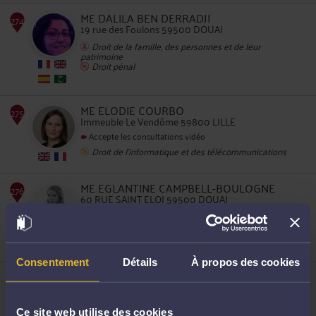
271
ME DALILA BEN DERRADJI
19 rue des Foulons 59500 DOUAI
Droit de la famille, des personnes et de leur
patrimoine
Droit pénal
ME ELODIE COURBO
Immeuble Le Vendôme 59800 LILLE
272
Accepte les consultations vidéo
Droit de l'informatique et des télécommunications
ME EGLANTINE CAMPBELL-BOULOGNE
60 RUE SAINT ELOI 59500 DOUAI
Accepte les consultations vidéo
Droit du travail
Droit des sociétés commerciales et professionnelles
273
Fiscalité des particuliers
Consentement
Détails
À propos des cookies
ME MARINE CUVELIER
270 Avenue de la République 59110 LA MADELEINE
Accepte les consultations vidéo
Ce site web utilise des cookies