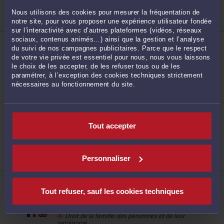
Droit du dommage corporel
Droit des enfants
Nous utilisons des cookies pour mesurer la fréquentation de
Droit de la famille, des personnes et de leur
274
patrimoine
notre site, pour vous proposer une expérience utilisateur fondée
sur l’interactivité avec d’autres plateformes (vidéos, réseaux
ME AMANDINE MOREELS
sociaux, contenus animés…) ainsi que la gestion et l’analyse
30, Boulevard de la Liberté 59000 LILLE
du suivi de nos campagnes publicitaires. Parce que le respect
de votre vie privée est essentiel pour nous, nous vous laissons
Accepte les consultations vidéo
le choix de les accepter, de les refuser tous ou de les
Droit de la famille, des personnes et de leur
patrimoine
paramétrer, à l’exception des cookies techniques strictement
Droit des enfants
nécessaires au fonctionnement du site.
Droit des sociétés commerciales et professionnelles
275
ME MORGANE KUKULSKI
867 Avenue de la République 59700 MARCQ EN
BAROEUL
Tout accepter
Accepte les consultations vidéo
Droit immobilier
Droit des assurances
Personnaliser
Procédure civile
276
ME JÉRÔME SZAFRAN
23 BIS avenue Dampierre 59410 ANZIN
Tout refuser, sauf les cookies techniques
Droit pénal
Procédure civile
Droit de la famille, des personnes et de leur
patrimoine