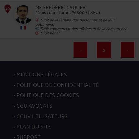
36
ME FRÉDÉRIC CAULIER
23 bis cours Carnot 76500 ELBEUF
Droit de la famille, des personnes et de leur
patrimoine
Droit commercial, des affaires et de la concurrence
Droit pénal
<
2
>
37
MENTIONS LÉGALES
POLITIQUE DE CONFIDENTIALITÉ
POLITIQUE DES COOKIES
CGU AVOCATS
38
CGUV UTILISATEURS
PLAN DU SITE
SUPPORT