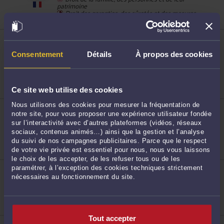
patrimoine
Droit des garanties, des sûretés et des mesures
d'exécution
ME AHMED AKABA
121 ancienne route de Darnétal 76230 BOIS
GUILLAUME
Consentement
Détails
À propos des cookies
28
Accepte les consultations vidéo
Droit rural
Droit du travail
Urbanisme
Ce site web utilise des cookies
Nous utilisons des cookies pour mesurer la fréquentation de
ME NATHALIE DEVILLERS-LANGLOIS
notre site, pour vous proposer une expérience utilisateur fondée
148 rue Beauvoisine 76000 ROUEN
sur l’interactivité avec d’autres plateformes (vidéos, réseaux
Droit de la famille, des personnes et de leur
29
sociaux, contenus animés…) ainsi que la gestion et l’analyse
patrimoine
du suivi de nos campagnes publicitaires. Parce que le respect
Droit du travail
Droit commercial, des affaires et de la concurrence
de votre vie privée est essentiel pour nous, nous vous laissons
le choix de les accepter, de les refuser tous ou de les
ME PASCALE VATTIER-DEMEILLIERS
paramétrer, à l’exception des cookies techniques strictement
54 rue Saint Lô 76000 ROUEN
nécessaires au fonctionnement du site.
Accepte les consultations vidéo
Droit de la famille, divorce, séparation
Droit pénal général
30
Tout accepter