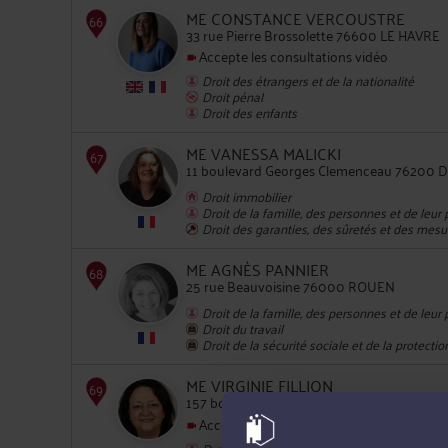
ME CONSTANCE VERCOUSTRE
33 rue Pierre Brossolette 76600 LE HAVRE
Accepte les consultations vidéo
65
Droit des étrangers et de la nationalité
Droit pénal
Droit des enfants
ME VANESSA MALICKI
11 boulevard Georges Clemenceau 76200 
Droit immobilier
Droit de la famille, des personnes et de leur
Droit des garanties, des sûretés et des mesu
66
ME AGNÈS PANNIER
25 rue Beauvoisine 76000 ROUEN
Droit de la famille, des personnes et de leur
Droit du travail
Droit de la sécurité sociale et de la protectio
ME VIRGINIE FILLION
157 boulevard de Strasbourg 76600 LE HA
67
Accepte les consultations vidéo
Droit de la famille, des personnes et de leur