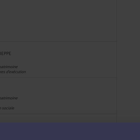
DIEPPE
 patrimoine
res d'exécution
 patrimoine
n sociale
VRE
 patrimoine