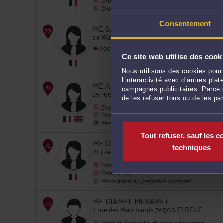
Droit des enfants
Consentement
ME SANDRINE DORANGE
14 RUE DESMARETS 76200 DIEPPE
Accepte les consultations vidéo
68
Ce site web utilise des cook
Nous utilisons des cookies pour 
l’interactivité avec d’autres pl
ME ANNE-FRANCE PETIT
campagnes publicitaires. Parce q
15 rue de la Tour de Beurre 76000 ROUEN
de les refuser tous ou de les pa
Droit de la famille, divorce, séparation
Droit des successions et donations
Mesures d'exécution forcée
69
Tout refuser, sauf les c
ME OCÉANE DUTERDE
techniques
21 rue Jeanne d'Arc 76000 ROUEN
Droit immobilier
Droit pénal
Réparation du préjudice corporel
ME DJAMEL MERABET
70
1 rue des Marchands 76500 ELBEUF
Droit de la famille, divorce, séparation