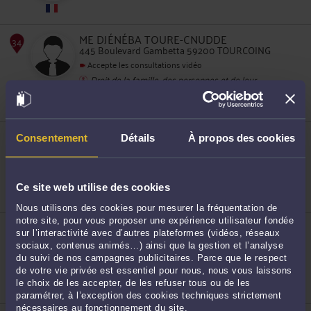
ME DJÉNÉBA TOURE-CNUDDE
445 Boulevard Gambetta 59200 TOURCOING
Accepte les consultations vidéo
31
Droit de la famille, des personnes et de leur
patrimoine
Droit du travail
Droit de la sécurité sociale
ME NORA MISSAOUI-LEFEBVRE
Consentement
Détails
À propos des cookies
445, Boulevard Gambetta 59200 TOURCOING
Droit pénal
32
Droit de la famille, des personnes et de leur
patrimoine
Ce site web utilise des cookies
Droit des enfants
Nous utilisons des cookies pour mesurer la fréquentation de
notre site, pour vous proposer une expérience utilisateur fondée
ME VÉRONIQUE MICHÈLE METANGMO
sur l’interactivité avec d’autres plateformes (vidéos, réseaux
246 C Chaussée Denis Papin 59200 TOURCOING
sociaux, contenus animés…) ainsi que la gestion et l’analyse
Droit international et de l'Union européenne
du suivi de nos campagnes publicitaires. Parce que le respect
33
de votre vie privée est essentiel pour nous, nous vous laissons
le choix de les accepter, de les refuser tous ou de les
paramétrer, à l’exception des cookies techniques strictement
nécessaires au fonctionnement du site.