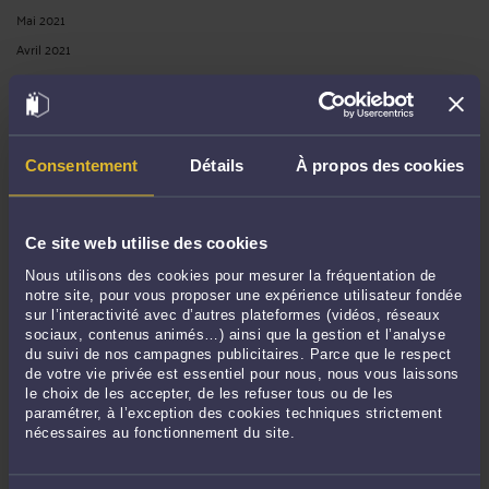
Mai 2021
Avril 2021
Mars 2021
Janvier 2021
Décembre 2020
Novembre 2020
Consentement
Détails
À propos des cookies
Octobre 2020
Septembre 2020
Ce site web utilise des cookies
Juillet 2020
Nous utilisons des cookies pour mesurer la fréquentation de
Juin 2020
notre site, pour vous proposer une expérience utilisateur fondée
Avril 2020
sur l’interactivité avec d’autres plateformes (vidéos, réseaux
sociaux, contenus animés…) ainsi que la gestion et l’analyse
Mars 2020
du suivi de nos campagnes publicitaires. Parce que le respect
Février 2020
de votre vie privée est essentiel pour nous, nous vous laissons
le choix de les accepter, de les refuser tous ou de les
Janvier 2020
paramétrer, à l’exception des cookies techniques strictement
Décembre 2019
nécessaires au fonctionnement du site.
Novembre 2019