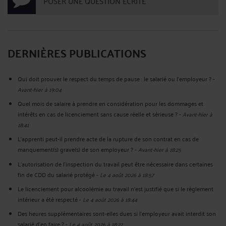
POSER UNE QUESTION ÉCRITE
DERNIÈRES PUBLICATIONS
Qui doit prouver le respect du temps de pause : le salarié ou l'employeur ?
-
Avant-hier à 19:04
Quel mois de salaire à prendre en considération pour les dommages et
intérêts en cas de licenciement sans cause réelle et sérieuse ?
-
Avant-hier à
18:41
L'apprenti peut-il prendre acte de la rupture de son contrat en cas de
manquement(s) grave(s) de son employeur ?
-
Avant-hier à 18:25
L'autorisation de l'inspection du travail peut être nécessaire dans certaines
fin de CDD du salarié protégé
-
Le 4 août 2026 à 18:57
Le licenciement pour alcoolémie au travail n'est justifié que si le règlement
intérieur a été respecté
-
Le 4 août 2026 à 18:44
Des heures supplémentaires sont-elles dues si l'employeur avait interdit son
salarié d'en faire ?
-
Le 4 août 2026 à 18:22