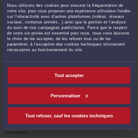
Nous utilisons des cookies pour mesurer la fréquentation de
Avril 2021
notre site, pour vous proposer une expérience utilisateur fondée
Mars 2021
sur l’interactivité avec d’autres plateformes (vidéos, réseaux
sociaux, contenus animés…) ainsi que la gestion et l’analyse
Janvier 2021
du suivi de nos campagnes publicitaires. Parce que le respect
Décembre 2020
de votre vie privée est essentiel pour nous, nous vous laissons
le choix de les accepter, de les refuser tous ou de les
Novembre 2020
paramétrer, à l’exception des cookies techniques strictement
Octobre 2020
nécessaires au fonctionnement du site.
Septembre 2020
Juillet 2020
Juin 2020
Tout accepter
Avril 2020
Mars 2020
Personnaliser
Février 2020
Janvier 2020
Décembre 2019
Tout refuser, sauf les cookies techniques
Novembre 2019
Octobre 2019