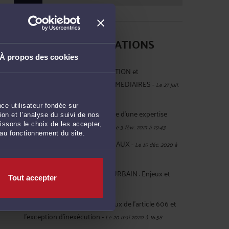
DERNIÈRES PUBLICATIONS
À propos des cookies
OPERATION DE DEFISCALISATION et
RESPONSABILITE DES INTERMEDIAIRES
-
Le 27 juil.
2023 à 19:32
ce utilisateur fondée sur
Opportunité et valeur juridique d’une expertise
on et l’analyse du suivi de nos
privée par Expert de justice
-
issons le choix de les accepter,
Le 3 févr. 2021 à 19:43
 au fonctionnement du site.
COVID et LOYERS COMMERCIAUX
-
Le 15 déc. 2020 à
17:20
CONSTRUCTION EN MILIEU URBAIN : Enjeux et
Tout accepter
risques
-
Le 25 mai 2020 à 17:13
BAIL COMMERCIAL : Les travaux de l’article 606 et
l’exception d’inexécution
-
Le 20 mai 2020 à 16:58