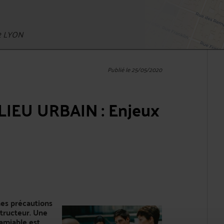
02 LYON
Publié le 25/05/2020
IEU URBAIN : Enjeux
nes précautions
structeur. Une
amiable est