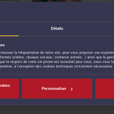
 des riverains
lus souvent à une
Détails
/constructeurs,
, à différents préalables, à des mesures de
le ou le plus souvent postérieurement à
ies
mesurer la fréquentation de notre site, pour vous proposer une expérien
 bâtiments existants visibles ou en tréfonds
ateformes (vidéos, réseaux sociaux, contenus animés…) ainsi que la gesti
nstat d’huissier des avoisinants.
ue le respect de votre vie privée est essentiel pour nous, nous vous la
ramétrer, à l’exception des cookies techniques strictement nécessaires
 prêteurs exigent le plus souvent désormais un
ation par ordonnance d’un Expert de justice qui
t des travaux de démolition, de fondation et il
priétaires riverains, le tout avant le
ookies
Personnaliser
le juge des référés tous les propriétaires
ectivités impactées et toutes les entreprises qui