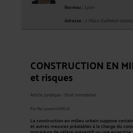
Barreau :
Lyon
Adresse :
2 Place Gailleton 690
CONSTRUCTION EN MIL
et risques
Article juridique - Droit immobilier
Par
Me Laurent GARCIA
La construction en milieu urbain suppose certai
et autres mesures préalables à la charge du con
procédure de référé préventif ou une expertise 