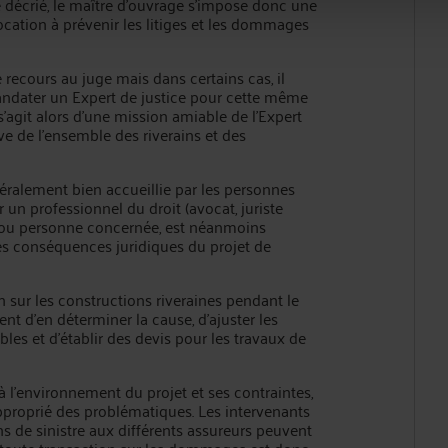
décrié, le maître d’ouvrage s’impose donc une
cation à prévenir les litiges et les dommages
e recours au juge mais dans certains cas, il
mandater un Expert de justice pour cette même
 s’agit alors d’une mission amiable de l’Expert
ve de l’ensemble des riverains et des
néralement bien accueillie par les personnes
r un professionnel du droit (avocat, juriste
té ou personne concernée, est néanmoins
les conséquences juridiques du projet de
 sur les constructions riveraines pendant le
t d’en déterminer la cause, d’ajuster les
bles et d’établir des devis pour les travaux de
à l’environnement du projet et ses contraintes,
pproprié des problématiques. Les intervenants
ons de sinistre aux différents assureurs peuvent