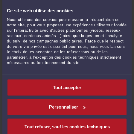
CONSULTER PAR TÉLÉPHONE
Ce site web utilise des cookies
Nous utilisons des cookies pour mesurer la fréquentation de
notre site, pour vous proposer une expérience utilisateur fondée
POSER UNE QUESTION ÉCRITE
sur l’interactivité avec d’autres plateformes (vidéos, réseaux
sociaux, contenus animés…) ainsi que la gestion et l’analyse
du suivi de nos campagnes publicitaires. Parce que le respect
de votre vie privée est essentiel pour nous, nous vous laissons
le choix de les accepter, de les refuser tous ou de les
paramétrer, à l’exception des cookies techniques strictement
DERNIÈRES PUBLICATIONS
nécessaires au fonctionnement du site.
OPERATION DE DEFISCALISATION et RESPONSABILITE DES INTERMEDIAIRES
-
Le 27 juil. 2023 à 19:32
Tout accepter
Opportunité et valeur juridique d’une expertise privée par Expert de justice
-
Le 3 févr. 2021 à 19:43
COVID et LOYERS COMMERCIAUX
-
Le 15 déc. 2020 à 17:20
Personnaliser
CONSTRUCTION EN MILIEU URBAIN : Enjeux et risques
-
Le 25 mai 2020 à
17:13
Tout refuser, sauf les cookies techniques
BAIL COMMERCIAL : Les travaux de l’article 606 et l’exception d’inexécution
-