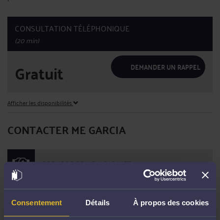
CONSULTATION TÉLÉPHONIQUE
(20 min)
Gratuit
DEMANDER UN RAPPEL
Afficher les disponibilités
CONTACTER ME GARCIA
PRENDRE RDV EN CABINET
CONSULTER PAR VIDÉO
Consentement
Détails
À propos des cookies