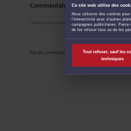
Commentaires
Ce site web utilise des cook
Nous utilisons des cookies pour 
l’interactivité avec d’autres pl
campagnes publicitaires. Parce q
de les refuser tous ou de les pa
Pas de contribution, soyez le premier
Tout refuser, sauf les c
techniques