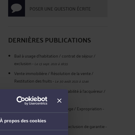
POSER UNE QUESTION ÉCRITE
DERNIÈRES PUBLICATIONS
Bail à usage d'habitation / contrat de séjour /
exclusion
-
Le 13 sept. 2021 à 18:55
Vente immobilière / Résolution de la vente /
Restitution des fruits
-
Le 30 août 2021 à 12:46
Propriété / Servitude / Opposabilité à l'acquéreur /
Conditions
-
Le 12 mai 2021 à 17:53
Propriété / Servitude de passage / Expropriation
-
Le 3 mai 2021 à 18:59
À propos des cookies
Construction / Assurances / Exclusion de garantie
-
Le 21 avril 2021 à 17:21