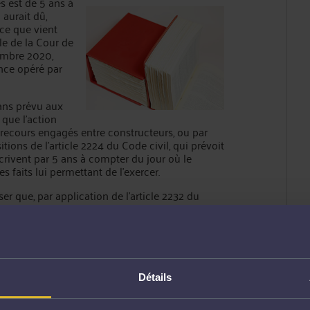
s est de 5 ans à
 aurait dû,
 ce que vient
le de la Cour de
embre 2020,
ence opéré par
 ans prévu aux
 que l'action
s recours engagés entre constructeurs, ou par
itions de l'article 2224 du Code civil, qui prévoit
crivent par 5 ans à compter du jour où le
es faits lui permettant de l'exercer.
ser que, par application de l'article 2232 du
tre engagées au-delà d'un délai de 20 ans, à
ment dit, en matière de construction, à compter
Détails