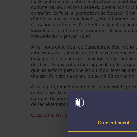
Le délai de recours entre constructeurs et coobligé
compter du jour où le titulaire du droit a connu, ou
connaître les faits lui permettant de l'exercer. C'est
d'énoncer, une seconde fois, la 3ème Chambre civi
Cassation aux termes d'un Arrêt en date du 5 nov
venant ainsi confirmer le revirement de jurisprud
son Arrêt du 16 janvier 2020.
Ainsi, nous dit la Cour de Cassation, le délai de 10
articles 1792 et suivants du Code civil ne concerne
engagée par le maître de l'ouvrage . S'agissant de
des tiers, il convient de faire application des dispos
que les actions personnelles ou mobilières se pres
titulaire d'un droit a connu ou aurait dû connaître l
A cet égard, pour être complet, il convient de préci
même code, l'ensemble de ces actions ne peuvent ê
compter du jour « de la naissance du droit », autre
de l'achèvement des travaux.
Cass. 3ème civ., 05/11/2020, Pourvoi n° 19-20.237
Consentement