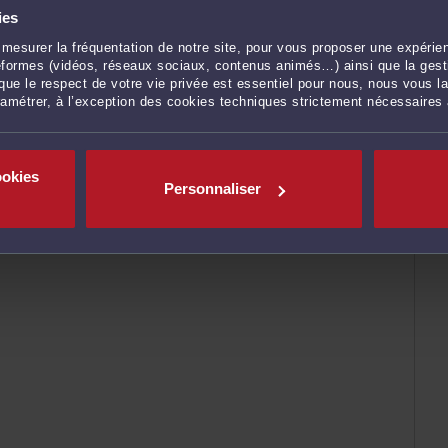
ies
mesurer la fréquentation de notre site, pour vous proposer une expérien
ateformes (vidéos, réseaux sociaux, contenus animés…) ainsi que la gesti
ue le respect de votre vie privée est essentiel pour nous, nous vous la
ramétrer, à l’exception des cookies techniques strictement nécessaires
ENVOYER
ookies
Personnaliser