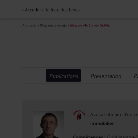
<
Accéder à la liste des blogs
Avocat.fr
>
Blog des avocats
>
Blog de Me Olivier SEBAL
Publications
Présentation
P
Avocat titulaire d'un c
immobilier
Compétences :
Droit immobilie