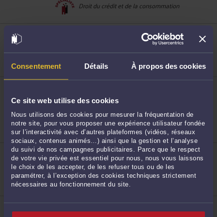
Droit du crédit et de la consommation
88
ME ÉMILIE DUMONT
45 rue Jean Lecanuet 76000 ROUEN
Droit rural
Consentement
Détails
À propos des cookies
ME ARNAUD ROUSSEL
35 rue Jeanne d'Arc 76000 ROUEN
89
Ce site web utilise des cookies
Droit des garanties, des sûretés et des mesures
d'exécution
Nous utilisons des cookies pour mesurer la fréquentation de
Droit commercial, des affaires et de la concurrence
notre site, pour vous proposer une expérience utilisateur fondée
Droit de la famille, des personnes et de leur
patrimoine
sur l’interactivité avec d’autres plateformes (vidéos, réseaux
sociaux, contenus animés…) ainsi que la gestion et l’analyse
du suivi de nos campagnes publicitaires. Parce que le respect
ME PIERRE RAMAGE
46 rue Louis Eudier 76600 LE HAVRE
de votre vie privée est essentiel pour nous, nous vous laissons
le choix de les accepter, de les refuser tous ou de les
Droit des sociétés
paramétrer, à l’exception des cookies techniques strictement
Droit du travail
nécessaires au fonctionnement du site.
90
ME JOËL CISTERNE
51 boulevard de la Marne 76007 ROUEN CEDEX