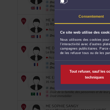
Droit des sociétés
Droit commercial, des affaires et de la co
Droit de la famille, des personnes et de leur
Consentement
ME RENAUD COURBON
35 RUE DU 129EME RI 76600 LE HAVRE
Accepte les consultations vidéo
68
Ce site web utilise des cook
Droit des sociétés
Nous utilisons des cookies pour 
l’interactivité avec d’autres pl
ME DAVID GOLDENBERG
campagnes publicitaires. Parce q
Le Blanc Logis 76420 BIHOREL
de les refuser tous ou de les pa
Accepte les consultations vidéo
Droit commercial, des affaires et de la co
Droit des sociétés
69
Tout refuser, sauf les c
ME ELYSSA KRAIEM
techniques
35 rue Jean Lecanuet 76000 ROUEN
Droit rural
Droit de la famille, des personnes et de leur
Droit immobilier
ME SOPHIE SANGY
70
12 rue Marechal Gallieni 76600 LE HAVRE