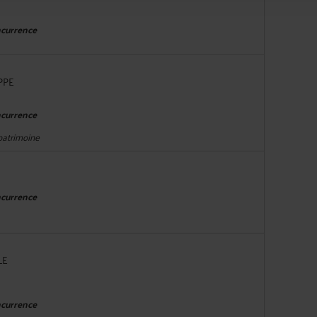
ncurrence
PPE
ncurrence
 patrimoine
ncurrence
LE
ncurrence