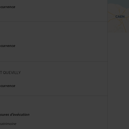
ncurrence
ncurrence
IT QUEVILLY
ncurrence
esures d'exécution
 patrimoine