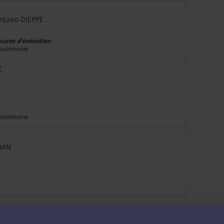
76200 DIEPPE
esures d'exécution
 patrimoine
E
 patrimoine
GNAN