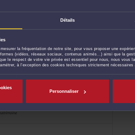
ncurrence
 patrimoine
Détails
ies
mesurer la fréquentation de notre site, pour vous proposer une expérien
ateformes (vidéos, réseaux sociaux, contenus animés…) ainsi que la gesti
ue le respect de votre vie privée est essentiel pour nous, nous vous la
ramétrer, à l’exception des cookies techniques strictement nécessaires
ncurrence
ookies
Personnaliser
 patrimoine