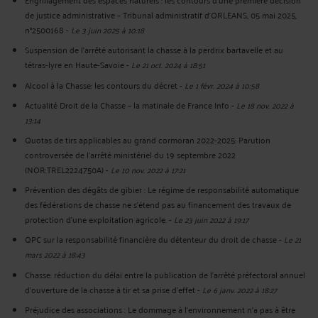
de justice administrative – Tribunal administratif d’ORLEANS, 05 mai 2025,
n°2500168
-
Le 3 juin 2025 à 10:18
Suspension de l'arrêté autorisant la chasse à la perdrix bartavelle et au
tétras-lyre en Haute-Savoie
-
Le 21 oct. 2024 à 18:51
Alcool à la Chasse: les contours du décret
-
Le 1 févr. 2024 à 10:58
Actualité Droit de la Chasse – la matinale de France Info
-
Le 18 nov. 2022 à
13:14
Quotas de tirs applicables au grand cormoran 2022-2025: Parution
controversée de l’arrêté ministériel du 19 septembre 2022
(NOR:TREL2224750A)
-
Le 10 nov. 2022 à 17:21
Prévention des dégâts de gibier : Le régime de responsabilité automatique
des fédérations de chasse ne s’étend pas au financement des travaux de
protection d'une exploitation agricole.
-
Le 23 juin 2022 à 19:17
QPC sur la responsabilité financière du détenteur du droit de chasse
-
Le 21
mars 2022 à 18:43
Chasse: réduction du délai entre la publication de l’arrêté préfectoral annuel
d’ouverture de la chasse à tir et sa prise d’effet
-
Le 6 janv. 2022 à 18:27
Préjudice des associations : Le dommage à l’environnement n’a pas à être