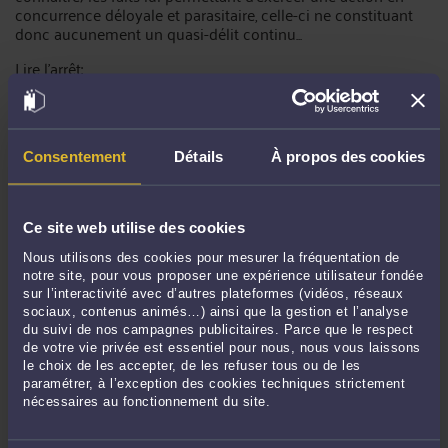
concurrence déloyale et parasitaire, celle-ci ne constituant
donc aucunement un quasi-délit continu...
Lire l'arrêt:
https://www.legifrance.gouv.fr/affichJuriJudi.do?
oldAction=rechJuriJudi&idTexte=JURITEXT000041701831&fa
stReqId=2053065834&fastPos=1
Consentement
Détails
À propos des cookies
Commentaires
Ce site web utilise des cookies
Nous utilisons des cookies pour mesurer la fréquentation de
notre site, pour vous proposer une expérience utilisateur fondée
sur l’interactivité avec d’autres plateformes (vidéos, réseaux
sociaux, contenus animés…) ainsi que la gestion et l’analyse
du suivi de nos campagnes publicitaires. Parce que le respect
ENVOYER
de votre vie privée est essentiel pour nous, nous vous laissons
le choix de les accepter, de les refuser tous ou de les
paramétrer, à l’exception des cookies techniques strictement
Pas de contribution, soyez le premier
nécessaires au fonctionnement du site.