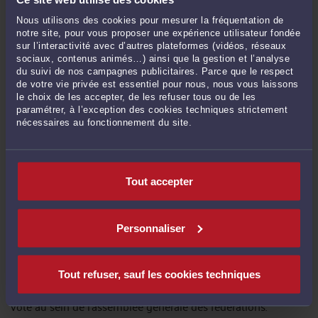
estimé que l'ONF n'avait pas assorti des précisions
nécessaires à l'examen de son bien-fondé le moyen tiré
Nous utilisons des cookies pour mesurer la fréquentation de
de ce que le conseil d'administration et l'assemblée générale
notre site, pour vous proposer une expérience utilisateur fondée
n'auraient pas disposé d'informations suffisantes avant de
sur l’interactivité avec d’autres plateformes (vidéos, réseaux
décider du montant des cotisations.
sociaux, contenus animés…) ainsi que la gestion et l’analyse
du suivi de nos campagnes publicitaires. Parce que le respect
de votre vie privée est essentiel pour nous, nous vous laissons
le choix de les accepter, de les refuser tous ou de les
Il résulte de tout ce qui précède, que l'ONF n'est pas fondé à
paramétrer, à l’exception des cookies techniques strictement
demander l'annulation de l'arrêt attaqué. Le pourvoi est rejeté
nécessaires au fonctionnement du site.
et l'arrêt met fin à un litige initié il y a plus de cinq ans, en
rappelant que les fédérations des chasseurs sont investies de
missions de service public définies par le code
l’environnement.
Tout accepter
A ce titre, leurs modalités de fonctionnement doivent
répondre à la nécessité pour l’État de s’assurer que les
fédérations sont en mesure de répondre de manière
Personnaliser
satisfaisante à leurs missions de service public.
En conclusion, les FDC sont légitimes à exiger des
Tout refuser, sauf les cookies techniques
cotisations obligatoires auprès de leurs différentes
catégories d’adhérents qui n’ont pas tous le même droit de
vote au sein de l’assemblée générale des fédérations.