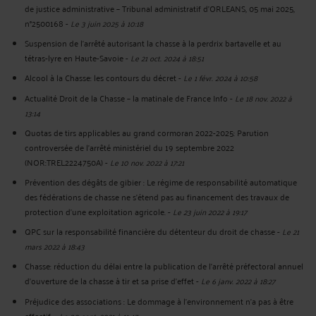
de justice administrative – Tribunal administratif d’ORLEANS, 05 mai 2025,
n°2500168
-
Le 3 juin 2025 à 10:18
Suspension de l'arrêté autorisant la chasse à la perdrix bartavelle et au
tétras-lyre en Haute-Savoie
-
Le 21 oct. 2024 à 18:51
Alcool à la Chasse: les contours du décret
-
Le 1 févr. 2024 à 10:58
Actualité Droit de la Chasse – la matinale de France Info
-
Le 18 nov. 2022 à
13:14
Quotas de tirs applicables au grand cormoran 2022-2025: Parution
controversée de l’arrêté ministériel du 19 septembre 2022
(NOR:TREL2224750A)
-
Le 10 nov. 2022 à 17:21
Prévention des dégâts de gibier : Le régime de responsabilité automatique
des fédérations de chasse ne s’étend pas au financement des travaux de
protection d'une exploitation agricole.
-
Le 23 juin 2022 à 19:17
QPC sur la responsabilité financière du détenteur du droit de chasse
-
Le 21
mars 2022 à 18:43
Chasse: réduction du délai entre la publication de l’arrêté préfectoral annuel
d’ouverture de la chasse à tir et sa prise d’effet
-
Le 6 janv. 2022 à 18:27
Préjudice des associations : Le dommage à l’environnement n’a pas à être
effectif.
-
Le 30 sept. 2021 à 11:47