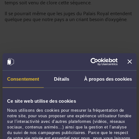
temps soit venu de clore cette séquence.
Il se pourrait même que les juges du Palais Royal entendent
quelque peu que notre pays a un criant besoin d'oxygène.
[1]
CE, Ass., décision Association French Data Network et
autres, 21 avril 2021, no 393099.
Consentement
Détails
À propos des cookies
[2]
Directive 2002/58/CE du Parlement européen et du
Conseil du 12 juillet 2002 concernant le traitement des
données à caractère personnel et la protection de la vie
privée dans le secteur des communications électroniques.
Ce site web utilise des cookies
Nous utilisons des cookies pour mesurer la fréquentation de
[3]
Voir, par exemple l'article de Marc REES, du 22 avril 2021 --
notre site, pour vous proposer une expérience utilisateur fondée
https://www.nextinpact.com/article/45613/comment-
sur l’interactivité avec d’autres plateformes (vidéos, réseaux
conseil-detat-a-sauve-conservation-donnees-connexion
sociaux, contenus animés…) ainsi que la gestion et l’analyse
du suivi de nos campagnes publicitaires. Parce que le respect
[4]
En l'absence de clause expresse dans les traités, le
de votre vie privée est essentiel pour nous, nous vous laissons