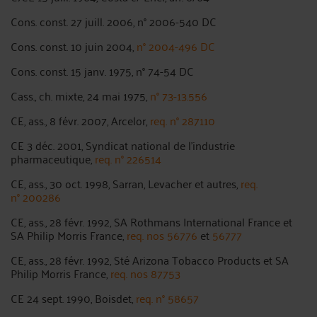
Cons. const. 27 juill. 2006, n° 2006-540 DC
Cons. const. 10 juin 2004,
n° 2004-496 DC
Cons. const. 15 janv. 1975, n° 74-54 DC
Cass., ch. mixte, 24 mai 1975,
n° 73-13.556
CE, ass., 8 févr. 2007, Arcelor,
req. n° 287110
CE 3 déc. 2001, Syndicat national de l'industrie
pharmaceutique,
req. n° 226514
CE, ass., 30 oct. 1998, Sarran, Levacher et autres,
req.
n° 200286
CE, ass., 28 févr. 1992, SA Rothmans International France et
SA Philip Morris France,
req. nos 56776
et
56777
CE, ass., 28 févr. 1992, Sté Arizona Tobacco Products et SA
Philip Morris France,
req. nos 87753
CE 24 sept. 1990, Boisdet,
req. n° 58657