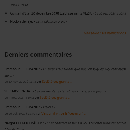
2024 à 10:34
Conseil d'Etat 20 décembre 1935 Etablissements VEZIA
-
Le 10 oct. 2024 à 10:31
Motion de rejet
-
Le 13 déc. 2023 à 15:17
Voir toutes ses publications
Derniers commentaires
Emmanuel LEGRAND :
« En effet. Mais autant que nos "classiques" figurent aussi
sur ... »
Le 10 nov. 2025 à 12:53
sur
Société des granits ...
Stef ARVERNHA :
« Ce commentaire d'arrêt ne nous rajeunit pas ... »
Le 3 nov. 2025 à 10:11
sur
Société des granits ...
Emmanuel LEGRAND :
« Merci ! »
Le 26 oct. 2021 à 13:40
sur
Vers un droit de la "désunion" ...
Margot FELGENTRÄGER :
« Cher confrère je tiens à vous féliciter pour cet article
bien écrit ... »