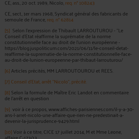
CE, ass., 20 oct. 1989, Nicolo,
req. n° 108243
CE, sect., 1er mars 1968, Syndicat général des fabricants de
semoule de France,
req. n° 62814
[5]
Selon l'expression de Thibault LARROUTUROU - "Le
Conseil d'Etat réaffirme la suprématie de la norme
constitutionnelle face au droit de l'union européenne -
https://blog.juspoliticum.com/2021/06/11/le-conseil-detat-
reaffirme-la-suprematie-de-la-norme-constitutionnelle-face-
au-droit-de-lunion-europeenne-par-thibaut-larrouturou/
[6]
Articles précités, MM LARROUTOUROU et REES.
[7]
Conseil d'Etat, arrêt "Nicolo", précité.
[8]
Selon la formule de Maître Eric Landot en commentaire
de l'arrêt en question
[9]
voir à ce propos, www.affiches-parisiennes.com/il-y-a-30-
ans-l-arret-nicolo-une-affaire-que-rien-ne-predestinait-a-
devenir-la-jurisprudence-9429.html
[10]
Voir à ce titre, CJCE 17 juillet 2014, M et Mme Leone,
affaire C-173/13.