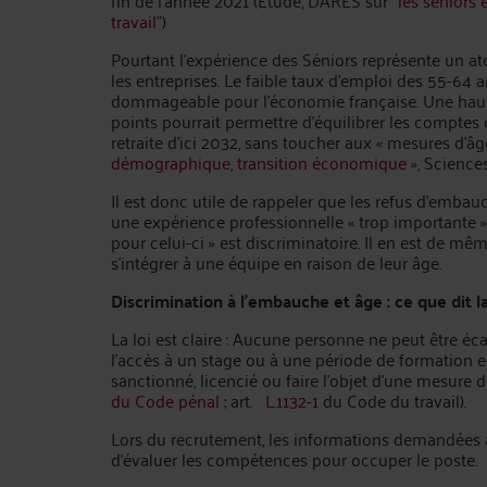
fin de l’année 2021 (Etude, DARES sur “
les seniors 
travail
”)
Pourtant l’expérience des Séniors représente un a
les entreprises. Le faible taux d’emploi des 55-64 a
dommageable pour l’économie française. Une hau
points pourrait permettre d’équilibrer les compte
retraite d’ici 2032, sans toucher aux « mesures d’âg
démographique, transition économique
», Sciences
Il est donc utile de rappeler que les refus d’embau
une expérience professionnelle « trop importante »
pour celui-ci » est discriminatoire. Il en est de même
s’intégrer à une équipe en raison de leur âge.
Discrimination à l’embauche et âge : ce que dit la
La loi est claire : Aucune personne ne peut être é
l’accès à un stage ou à une période de formation en
sanctionné, licencié ou faire l’objet d’une mesure 
du Code pénal
; art.
L.1132-1
du Code du travail).
Lors du recrutement, les informations demandées 
d’évaluer les compétences pour occuper le poste.