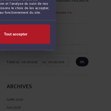
Vally :
« Bonjour j'ai demandé la natinalité française et
on et l’analyse du suivi de nos
on m'a ... »
issons le choix de les accepter,
Le 19 août 2024 à 07:08
sur
Les moyens d'accéder à la ...
 au fonctionnement du site.
RECHERCHE
Tout accepter
Publié du
au
ARCHIVES
Juillet 2026
Juin 2026