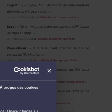
Tegest :
« Bonjour, Mon demande de naturalisation,
déposée en juin 2023, a été ... »
Le 10 avril 2026 à 16:37
sur
Naturalisation : classement sans ...
bady :
« J'ai en ma possession des anciens CNF datant
de 1954 et 1955 ... »
Le 17 oct. 2025 à 16:24
sur
Devient-on automatiquement ...
RapeurBeau :
« Je suis étudiant étranger en France,
venant de l'île Maurice. ... »
Le 9 oct. 2025 à 12:34
sur
Un étudiant étranger peut-il être ...
Candy :
« Bonjour, Comment peut-on justifier avoir
travaillé au moins 8 mois ... »
Le 20 févr. 2025 à 14:12
sur
Demander l’admission exceptionnelle ...
À propos des cookies
Ialami :
« Bonjour, Je suis née à Nice en 1980 et ma
mère est née en Tunisie ... »
Le 28 oct. 2024 à 11:09
sur
Les moyens d'accéder à la ...
ce utilisateur fondée sur