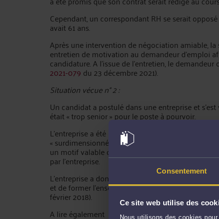
a été promis que son contrat serait rédigé au cour
Cependant, un correspondant RH se serait opposé 
avait 61 ans.
Après une intervention de négociation amiable, la
entretien de motivation au demandeur d’emploi af
candidature. A l’issue de l’entretien, le demande
2021-079
du 23 décembre 2021).
Situation vécue n° 2 :
Un candidat a postulé dans une entreprise et s’es
était « trop senior » pour le poste à pourvoir.
L’entreprise a été interrogé par le Défenseur des droi
« surdimensionné » pour le poste. Or, ce motif de
un motif valable d’embauche. Elles n’empêchent pa
par l’entreprise.
Consentement
L’entreprise a donc été enjointe doit procéder à u
et de former l’ensemble de ses salariés à la non-d
février 2018).
Ce site web utilise des cook
A lire également
Nous utilisons des cookies pour 