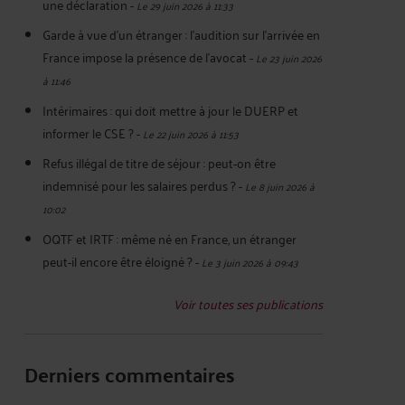
une déclaration
-
Le 29 juin 2026 à 11:33
Garde à vue d’un étranger : l’audition sur l’arrivée en
France impose la présence de l’avocat
-
Le 23 juin 2026
à 11:46
Intérimaires : qui doit mettre à jour le DUERP et
informer le CSE ?
-
Le 22 juin 2026 à 11:53
Refus illégal de titre de séjour : peut-on être
indemnisé pour les salaires perdus ?
-
Le 8 juin 2026 à
10:02
OQTF et IRTF : même né en France, un étranger
peut-il encore être éloigné ?
-
Le 3 juin 2026 à 09:43
Voir toutes ses publications
Derniers commentaires