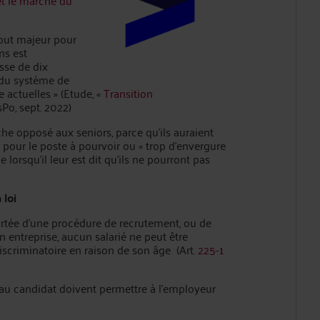
et le marché du
tout majeur pour
ns est
sse de dix
s du système de
e actuelles » (Etude, «
Transition
Po, sept. 2022)
che opposé aux seniors, parce qu’ils auraient
 pour le poste à pourvoir ou « trop d’envergure
 lorsqu’il leur est dit qu’ils ne pourront pas
 loi
cartée d’une procédure de recrutement, ou de
 entreprise, aucun salarié ne peut être
discriminatoire en raison de son âge (Art.
225-1
au candidat doivent permettre à l’employeur