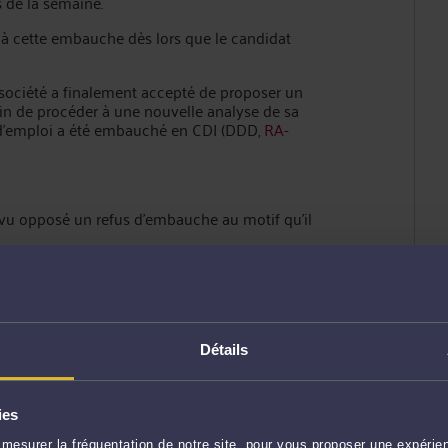
s de la semaine.
à cette embauche dès lors que le candidat
 société a finalement accepté de proposer un
in de procéder à une nouvelle analyse de sa
ur d’emploi a été embauché en CDI (DDD,
RA-
t vu opposé un refus d’embauche au motif qu’il
ts, elle fait valoir que le profil du candidat est
 compétences multiples du candidat n’étant pas
s le candidat de réaliser les tâches demandées
Détails
ne juste réparation préjudice du candidat évincé
iscrimination (DDD,
décision 2018-009
du 21
ies
mesurer la fréquentation de notre site, pour vous proposer une expérien