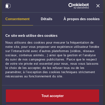
Mars 2023
Janvier 2023
Octobre 2022
Consentement
Détails
À propos des cookies
Août 2022
Mai 2022
Ce site web utilise des cookies
Avril 2022
Nous utilisons des cookies pour mesurer la fréquentation de
Février 2022
notre site, pour vous proposer une expérience utilisateur fondée
Janvier 2022
sur l’interactivité avec d’autres plateformes (vidéos, réseaux
sociaux, contenus animés…) ainsi que la gestion et l’analyse
Novembre 2021
du suivi de nos campagnes publicitaires. Parce que le respect
Septembre 2021
de votre vie privée est essentiel pour nous, nous vous laissons
le choix de les accepter, de les refuser tous ou de les
Juillet 2021
paramétrer, à l’exception des cookies techniques strictement
Mai 2021
nécessaires au fonctionnement du site.
Avril 2021
Mars 2021
Janvier 2021
Tout accepter
Décembre 2020