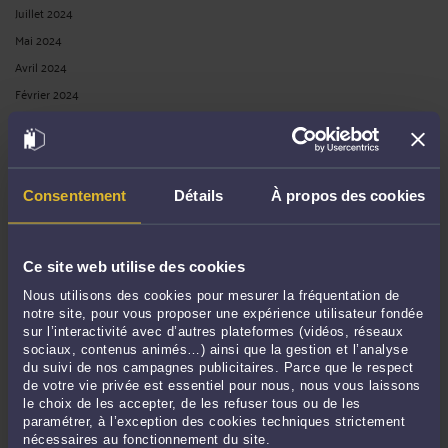
Juillet 2024
Mai 2024
Avril 2024
Février 2024
Décembre 2023
Octobre 2023
Septembre 2023
Consentement
Détails
À propos des cookies
Août 2023
Mai 2023
Mars 2023
Ce site web utilise des cookies
Janvier 2023
Nous utilisons des cookies pour mesurer la fréquentation de
Octobre 2022
notre site, pour vous proposer une expérience utilisateur fondée
sur l’interactivité avec d’autres plateformes (vidéos, réseaux
Août 2022
sociaux, contenus animés…) ainsi que la gestion et l’analyse
Mai 2022
du suivi de nos campagnes publicitaires. Parce que le respect
de votre vie privée est essentiel pour nous, nous vous laissons
Avril 2022
le choix de les accepter, de les refuser tous ou de les
Février 2022
paramétrer, à l’exception des cookies techniques strictement
nécessaires au fonctionnement du site.
Janvier 2022