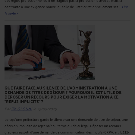
des règles professionnelles. Il ne fragilise pas la profession d’avocat, mais la
confronte à une exigence nouvelle : celle de justifier rationnellement ses ...
Lire
la suite >
QUE FAIRE FACE AU SILENCE DE L'ADMINISTRATION À UNE
DEMANDE DE TITRE DE SÉJOUR ? POURQUOI IL EST UTILE DE
DÉPOSER UN RECOURS POUR EXIGER LA MOTIVATION À CE
"REFUS IMPLICITE" ?
Par
Zia OLOUMI
le 25/09/2025
Lorsqu’une préfecture garde le silence sur une demande de titre de séjour, une
décision implicite de rejet naît au terme du délai légal. Déposer un recours
gracieux assorti d’une demande de communication des motifs (CRPA, art. L.232-