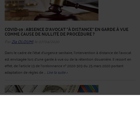
COVID-19 : ABSENCE D'AVOCAT "À DISTANCE" EN GARDE À VUE
COMME CAUSE DE NULLITÉ DE PROCÉDURE ?
Par
Zia OLOUMI
le 07/04/2020
Dans le cadre de l’état d’urgence sanitaire, l’intervention à distance de l’avocat
est envisagée lors d’une garde à vue ou de la rétention douanière. Il ressort en
effet, de l’article 13 de l’ordonnance n° 2020-303 du 25 mars 2020 portant
adaptation de règles de ...
Lire la suite >