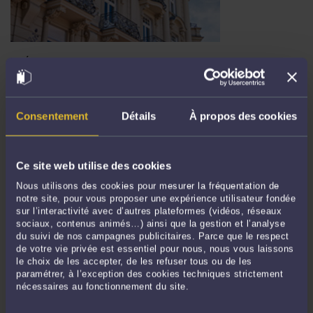
L'HÉBERGEMENT D'URGENCE "INCONDITIONNEL" EST UN DROIT
POUR TOUS... MÊME POUR LES ÉTRANGERS "SANS PAPIERS"
Par
Zia OLOUMI
le 22/07/2023
Le 16 juillet 2023, le préfet des Alpes-Maritimes a publié un communiqué selon
Consentement
Détails
À propos des cookies
lequel : Afin de "préserver des capacités d'accueil des personnes vulnérables" qui
protège 2 572 personnes sur des places dédiées à l'hébergement d'urgence des
publics vulnérables ...
Lire la suite >
Ce site web utilise des cookies
Nous utilisons des cookies pour mesurer la fréquentation de
notre site, pour vous proposer une expérience utilisateur fondée
sur l’interactivité avec d’autres plateformes (vidéos, réseaux
sociaux, contenus animés…) ainsi que la gestion et l’analyse
du suivi de nos campagnes publicitaires. Parce que le respect
de votre vie privée est essentiel pour nous, nous vous laissons
le choix de les accepter, de les refuser tous ou de les
paramétrer, à l’exception des cookies techniques strictement
nécessaires au fonctionnement du site.