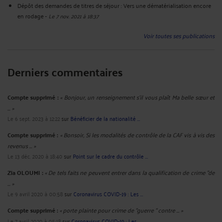
Dépôt des demandes de titres de séjour : Vers une dématérialisation encore
en rodage
-
Le 7 nov. 2021 à 18:37
Voir toutes ses publications
Derniers commentaires
Compte supprimé :
« Bonjour, un renseignement s’il vous plaît Ma belle sœur et
... »
Le 6 sept. 2023 à 12:22
sur
Bénéficier de la nationalité ...
Compte supprimé :
« Bonsoir, Si les modalités de contrôle de la CAF vis à vis des
revenus ... »
Le 13 déc. 2020 à 18:40
sur
Point sur le cadre du contrôle ...
Zia OLOUMI :
« De tels faits ne peuvent entrer dans la qualification de crime "de
... »
Le 9 avril 2020 à 00:58
sur
Coronavirus COVID-19 : Les ...
Compte supprimé :
« porte plainte pour crime de "guerre " contre ... »
Le 7 avril 2020 à 05:18
sur
Coronavirus COVID-19 : Les ...