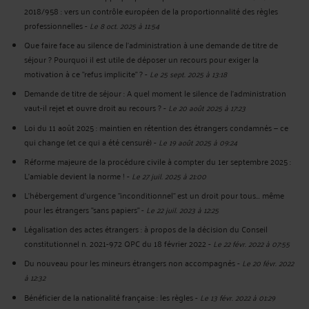
2018/958 : vers un contrôle européen de la proportionnalité des règles
professionnelles
-
Le 8 oct. 2025 à 11:54
Que faire face au silence de l'administration à une demande de titre de
séjour ? Pourquoi il est utile de déposer un recours pour exiger la
motivation à ce "refus implicite" ?
-
Le 25 sept. 2025 à 13:18
Demande de titre de séjour : A quel moment le silence de l’administration
vaut-il rejet et ouvre droit au recours ?
-
Le 20 août 2025 à 17:23
Loi du 11 août 2025 : maintien en rétention des étrangers condamnés — ce
qui change (et ce qui a été censuré)
-
Le 19 août 2025 à 09:24
Réforme majeure de la procédure civile à compter du 1er septembre 2025 :
L'amiable devient la norme !
-
Le 27 juil. 2025 à 21:00
L'hébergement d'urgence "inconditionnel" est un droit pour tous... même
pour les étrangers "sans papiers"
-
Le 22 juil. 2023 à 12:25
Légalisation des actes étrangers : à propos de la décision du Conseil
constitutionnel n. 2021-972 QPC du 18 février 2022
-
Le 22 févr. 2022 à 07:55
Du nouveau pour les mineurs étrangers non accompagnés
-
Le 20 févr. 2022
à 12:32
Bénéficier de la nationalité française : les règles
-
Le 13 févr. 2022 à 01:29