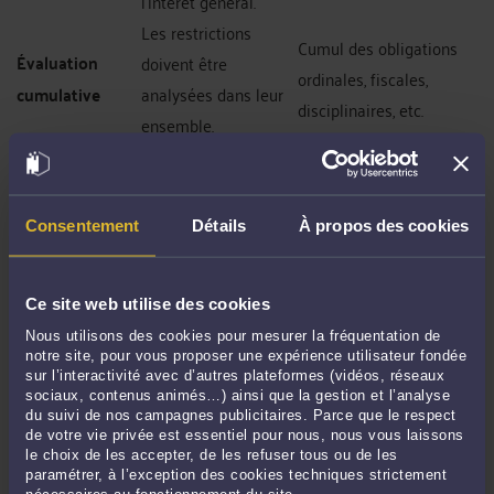
l’intérêt général.
Les restrictions
Cumul des obligations
Évaluation
doivent être
ordinales, fiscales,
cumulative
analysées dans leur
disciplinaires, etc.
ensemble.
Cette méthode conduit à une
mutation du raisonnement
déontologique
: la justification morale ou symbolique ne
suffit plus ; elle doit s’appuyer sur des éléments
objectifs,
mesurables et transparents
Consentement
Détails
.
À propos des cookies
3. Les implications contentieuses
Ce site web utilise des cookies
Invocabilité
: un avocat ou un cabinet pourrait
invoquer directement la
directive 2018/958
pour
Nous utilisons des cookies pour mesurer la fréquentation de
contester une règle jugée disproportionnée.
notre site, pour vous proposer une expérience utilisateur fondée
sur l’interactivité avec d’autres plateformes (vidéos, réseaux
Contrôle ex post
: le juge (civil, administratif ou
sociaux, contenus animés…) ainsi que la gestion et l’analyse
disciplinaire) pourrait écarter une norme nationale
du suivi de nos campagnes publicitaires. Parce que le respect
contraire au droit européen.
de votre vie privée est essentiel pour nous, nous vous laissons
le choix de les accepter, de les refuser tous ou de les
paramétrer, à l’exception des cookies techniques strictement
Effet préventif
: le CNB et les ordres devront, avant