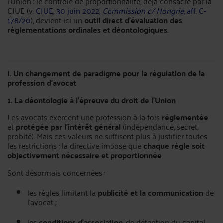
l’Union : le contrôle de proportionnalité, déjà consacré par la
CJUE (v.
CJUE, 30 juin 2022,
Commission c/ Hongrie
, aff. C-
178/20
), devient ici un
outil direct d’évaluation des
réglementations ordinales et déontologiques
.
I. Un changement de paradigme pour la régulation de la
profession d’avocat
1. La déontologie à l’épreuve du droit de l’Union
Les avocats exercent une profession à la fois
réglementée
et
protégée par l’intérêt général
(indépendance, secret,
probité). Mais ces valeurs ne suffisent plus à justifier toutes
les restrictions : la directive impose que
chaque règle soit
objectivement nécessaire et proportionnée
.
Sont désormais concernées :
les règles limitant la
publicité et la communication
de
l’avocat ;
les
conditions d’association
, de détention du capital