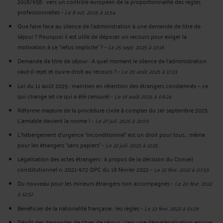
2018/958 : vers un contrôle européen de la proportionnalité des règles
professionnelles
-
Le 8 oct. 2025 à 11:54
Que faire face au silence de l'administration à une demande de titre de
séjour ? Pourquoi il est utile de déposer un recours pour exiger la
motivation à ce "refus implicite" ?
-
Le 25 sept. 2025 à 13:18
Demande de titre de séjour : A quel moment le silence de l’administration
vaut-il rejet et ouvre droit au recours ?
-
Le 20 août 2025 à 17:23
Loi du 11 août 2025 : maintien en rétention des étrangers condamnés — ce
qui change (et ce qui a été censuré)
-
Le 19 août 2025 à 09:24
Réforme majeure de la procédure civile à compter du 1er septembre 2025 :
L'amiable devient la norme !
-
Le 27 juil. 2025 à 21:00
L'hébergement d'urgence "inconditionnel" est un droit pour tous... même
pour les étrangers "sans papiers"
-
Le 22 juil. 2023 à 12:25
Légalisation des actes étrangers : à propos de la décision du Conseil
constitutionnel n. 2021-972 QPC du 18 février 2022
-
Le 22 févr. 2022 à 07:55
Du nouveau pour les mineurs étrangers non accompagnés
-
Le 20 févr. 2022
à 12:32
Bénéficier de la nationalité française : les règles
-
Le 13 févr. 2022 à 01:29
Dépôt des demandes de titres de séjour : Vers une dématérialisation encore