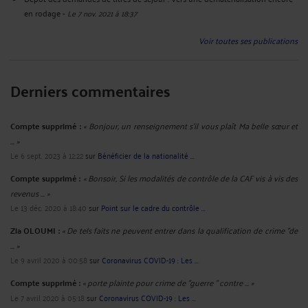
en rodage
-
Le 7 nov. 2021 à 18:37
Voir toutes ses publications
Derniers commentaires
Compte supprimé :
« Bonjour, un renseignement s’il vous plaît Ma belle sœur et
... »
Le 6 sept. 2023 à 12:22
sur
Bénéficier de la nationalité ...
Compte supprimé :
« Bonsoir, Si les modalités de contrôle de la CAF vis à vis des
revenus ... »
Le 13 déc. 2020 à 18:40
sur
Point sur le cadre du contrôle ...
Zia OLOUMI :
« De tels faits ne peuvent entrer dans la qualification de crime "de
... »
Le 9 avril 2020 à 00:58
sur
Coronavirus COVID-19 : Les ...
Compte supprimé :
« porte plainte pour crime de "guerre " contre ... »
Le 7 avril 2020 à 05:18
sur
Coronavirus COVID-19 : Les ...