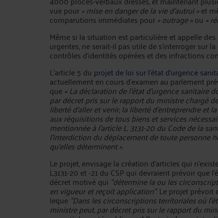
4000 procès-verbaux dressés, et maintenant plusi
vue pour
« mise en danger de la vie d’autrui »
et m
comparutions immédiates pour
« outrage »
ou
« ré
Même si la situation est particulière et appelle de
urgentes, ne serait-il pas utile de s’interroger sur la
contrôles d’identités opérées et des infractions co
L’article 5 du
projet de loi sur l’état d’urgence sanit
actuellement en cours d’examen au parlement pr
que
« La déclaration de l’état d’urgence sanitaire
par décret pris sur le rapport du ministre chargé de
liberté d’aller et venir, la liberté d’entreprendre et
aux réquisitions de tous biens et services nécessair
mentionnée à l’article L. 3131-20 du Code de la sa
l’interdiction du déplacement de toute personne 
qu’elles déterminent »
.
Le projet, envisage la création d'articles qui n'ex
L3131-20 et -21 du CSP qui devraient prévoir que l'é
décret motivé qui
"détermine la ou les circonscripti
en vigueur et reçoit application"
. Le projet prévoit
leque
"Dans les circonscriptions territoriales où l’é
ministre peut, par décret pris sur le rapport du min