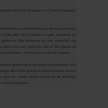
lification de crime "de guerre" ou "contre l'humanité".
s traitements ou déportation pour des travaux forcés,
civiles dans les territoires occupés, assassinat ou
de guerre ou des personnes en mer, exécution des
, destruction sans motif des villes et des villages, ou
ces militaires ». Or il n'y a aucun fait de ce genre.
élibérée et ignominieuse des droits fondamentaux d'un
rée par des motifs politiques, philosophiques, raciaux
s, pour les crimes contre l’humanité, de définition
un motif de ce genre.