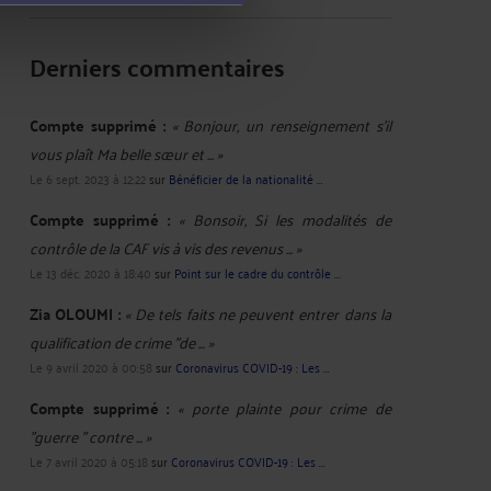
Derniers commentaires
Compte supprimé :
« Bonjour, un renseignement s’il
vous plaît Ma belle sœur et ... »
Le 6 sept. 2023 à 12:22
sur
Bénéficier de la nationalité ...
Compte supprimé :
« Bonsoir, Si les modalités de
contrôle de la CAF vis à vis des revenus ... »
Le 13 déc. 2020 à 18:40
sur
Point sur le cadre du contrôle ...
Zia OLOUMI :
« De tels faits ne peuvent entrer dans la
qualification de crime "de ... »
Le 9 avril 2020 à 00:58
sur
Coronavirus COVID-19 : Les ...
Compte supprimé :
« porte plainte pour crime de
"guerre " contre ... »
Le 7 avril 2020 à 05:18
sur
Coronavirus COVID-19 : Les ...