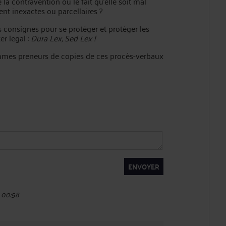
e la contravention ou le fait qu’elle soit mal
ent inexactes ou parcellaires ?
s consignes pour se protéger et protéger les
er legal :
Dura Lex, Sed Lex !
sommes preneurs de copies de ces procès-verbaux
ENVOYER
à 00:58