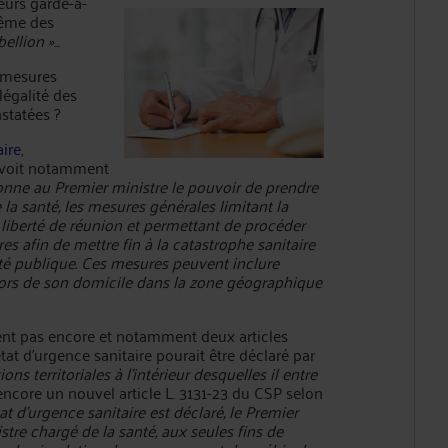
eurs garde-à-
ême des
bellion »
...
s mesures
 légalité des
nstatées ?
aire
,
évoit notamment
 donne au Premier ministre le pouvoir de prendre
 la santé, les mesures générales limitant la
 la liberté de réunion et permettant de procéder
es afin de mettre fin à la catastrophe sanitaire
nté publique. Ces mesures peuvent inclure
hors de son domicile dans la zone géographique
istent pas encore et notamment deux articles
tat d'urgence sanitaire pourait être déclaré par
ons territoriales à l’intérieur desquelles il entre
 encore un nouvel article L. 3131-23 du CSP selon
tat d’urgence sanitaire est déclaré, le Premier
istre chargé de la santé, aux seules fins de