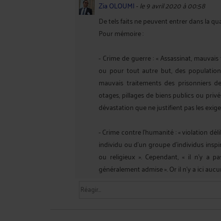
Zia OLOUMI
-
le 9 avril 2020 à 00:58
De tels faits ne peuvent entrer dans la qua
Pour mémoire :
- Crime de guerre : « Assassinat, mauvai
ou pour tout autre but, des populations 
mauvais traitements des prisonniers 
otages, pillages de biens publics ou privés
dévastation que ne justifient pas les exigen
- Crime contre l'humanité : « violation d
individu ou d'un groupe d'individus inspi
ou religieux ». Cependant, « il n’y a pa
généralement admise ». Or il n'y a ici auc