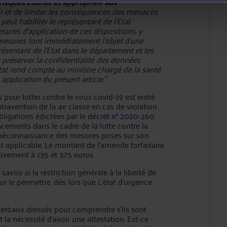
risques courus
et appropriée aux
ir et de limiter les conséquences des menaces
peut habiliter le représentant de l'Etat
sures d'application de ces dispositions, y
 mesures font immédiatement l'objet d'une
ésentant de l'Etat dans le département et les
 préserver la confidentialité des données
l'Etat rend compte au ministre chargé de la santé
application du présent article."
pour lutter contre le virus covid-19 est entré
travention de la 4e classe en cas de violation
ligations édictées par le
décret n° 2020-260
ements dans le cadre de la lutte contre la
 méconnaissance des mesures prises sur son
t applicable. Le montant de l'amende forfaitaire
tivement à 135 et 375 euros.
 savoir si la restriction générale à la liberté de
ur le permettre, dès lors que L’état d’urgence
ès-verbaux dressés pour comprendre s’ils sont
 la nécessité d’avoir une attestation. Est-ce