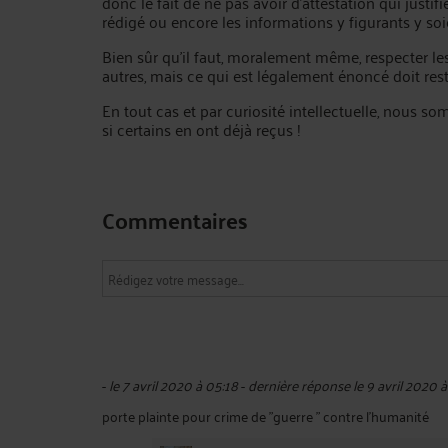
donc le fait de ne pas avoir d’attestation qui justifi
rédigé ou encore les informations y figurants y soi
Bien sûr qu’il faut, moralement même, respecter le
autres, mais ce qui est légalement énoncé doit rest
En tout cas et par curiosité intellectuelle, nous 
si certains en ont déjà reçus !
Commentaires
-
le 7 avril 2020 à 05:18
-
dernière réponse le 9 avril 2020 
porte plainte pour crime de "guerre " contre l'humanité