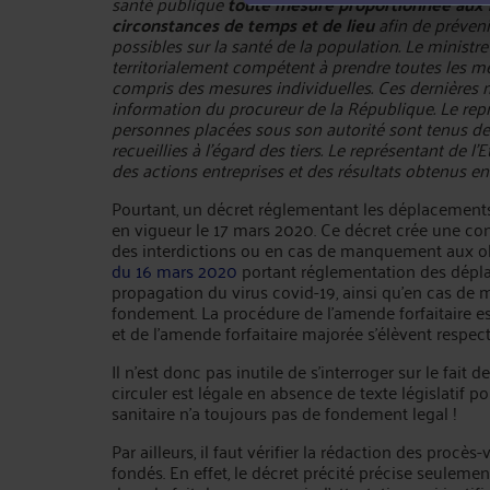
santé publique
toute mesure proportionnée aux 
circonstances de temps et de lieu
afin de préven
possibles sur la santé de la population. Le ministre 
territorialement compétent à prendre toutes les me
compris des mesures individuelles. Ces dernières
information du procureur de la République. Le repr
personnes placées sous son autorité sont tenus de
recueillies à l'égard des tiers. Le représentant de 
des actions entreprises et des résultats obtenus en 
Pourtant, un décret réglementant les déplacements 
en vigueur le 17 mars 2020. Ce décret crée une con
des interdictions ou en cas de manquement aux ob
du 16 mars 2020
portant réglementation des déplac
propagation du virus covid-19, ainsi qu'en cas de
fondement. La procédure de l'amende forfaitaire es
et de l'amende forfaitaire majorée s'élèvent respec
Il n’est donc pas inutile de s’interroger sur le fait de
circuler est légale en absence de texte législatif po
sanitaire n’a toujours pas de fondement legal !
Par ailleurs, il faut vérifier la rédaction des proc
fondés. En effet, le décret précité précise seulement