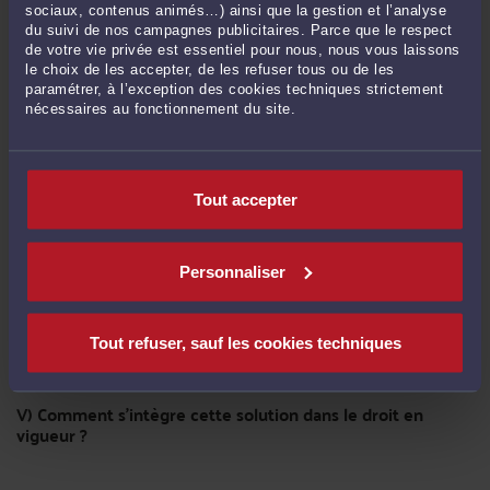
sociaux, contenus animés…) ainsi que la gestion et l’analyse
n’interdisait pas au créancier de se prévaloir de la déchéance
du suivi de nos campagnes publicitaires. Parce que le respect
du terme pendant la validité du plan.
de votre vie privée est essentiel pour nous, nous vous laissons
le choix de les accepter, de les refuser tous ou de les
paramétrer, à l’exception des cookies techniques strictement
Les juges de droit ont donné tort à la banque en énonçant
nécessaires au fonctionnement du site.
que
le non-respect du plan de surendettement n’entrainait
pas son annulation et ne lui permettait pas d’engager des
poursuites contre le débiteur.
Tout accepter
La banque ne pouvait pas se prévaloir de la mise en
demeure et de la dénonciation du plan
. A défaut d’une
Personnaliser
clause résolutoire insérée dans les mesures
recommandées de la commission, elle devra obtenir une
décision du juge.
Tout refuser, sauf les cookies techniques
V) Comment s’intègre cette solution dans le droit en
vigueur ?