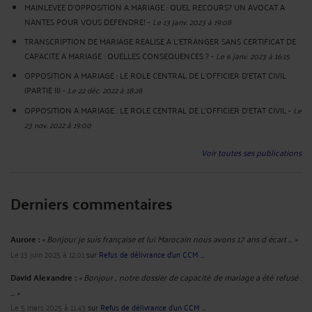
MAINLEVEE D'OPPOSITION A MARIAGE : QUEL RECOURS? UN AVOCAT A
NANTES POUR VOUS DEFENDRE!
-
Le 13 janv. 2023 à 19:08
TRANSCRIPTION DE MARIAGE REALISE A L'ETRANGER SANS CERTIFICAT DE
CAPACITE A MARIAGE : QUELLES CONSEQUENCES ?
-
Le 6 janv. 2023 à 16:15
OPPOSITION A MARIAGE : LE ROLE CENTRAL DE L'OFFICIER D'ETAT CIVIL
(PARTIE II)
-
Le 22 déc. 2022 à 18:28
OPPOSITION A MARIAGE : LE ROLE CENTRAL DE L'OFFICIER D'ETAT CIVIL
-
Le
23 nov. 2022 à 19:00
Voir toutes ses publications
Derniers commentaires
Aurore :
« Bonjour je suis française et lui Marocain nous avons 17 ans d écart ... »
Le 13 juin 2025 à 12:01
sur
Refus de délivrance d’un CCM ...
David Alexandre :
« Bonjour , notre dossier de capacité de mariage a été refusé .
... »
Le 5 mars 2025 à 11:43
sur
Refus de délivrance d’un CCM ...