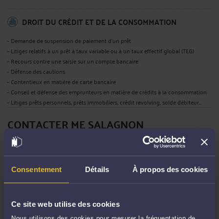
DROIT DU CRÉDIT ET DE LA CONSOMMATION
- Demande de suspension de paiement d'un prêt
- Litiges relatifs à un prêt à taux variable ou à un taux effectif global (TEG)
- Recours contre une saisie sur un compte bancaire
- Défense des cautions
- Contentieux en matière de carte bancaire
- Conseil et défense des emprunteurs en matière de crédits à la consommation
- Litiges prêts personnels, prêts immobiliers, crédit revolving, solde débiteur…
CONTACTER ME SALAGNON
PRENDRE RDV EN CABINET
Consentement
Détails
À propos des cookies
CONSULTER PAR VIDÉO
Ce site web utilise des cookies
Nous utilisons des cookies pour mesurer la fréquentation de