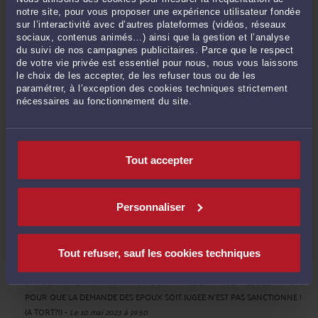
CONSULTER PAR TÉLÉPHONE
notre site, pour vous proposer une expérience utilisateur fondée
sur l’interactivité avec d’autres plateformes (vidéos, réseaux
sociaux, contenus animés…) ainsi que la gestion et l’analyse
du suivi de nos campagnes publicitaires. Parce que le respect
POSER UNE QUESTION ÉCRITE
de votre vie privée est essentiel pour nous, nous vous laissons
le choix de les accepter, de les refuser tous ou de les
paramétrer, à l’exception des cookies techniques strictement
nécessaires au fonctionnement du site.
DERNIÈRES PUBLICATIONS
Tout accepter
MARIAGE A L’ETRANGER ET OPPOSITION DU PROCUREUR : LA JUSTICE
TRANCHE EN FAVEUR DES EPOUX !
-
Le 9 oct. 2025 à 16:46
Personnaliser
OPPOSITION AU MARIAGE : QUAND LE TRIBUNAL PROTEGE LE DROIT
FONDAMENTAL DE SE MARIER
-
Le 16 janv. 2025 à 14:08
ASSURANCE VIE : Obligation d'information de l'assureur
-
Le 9 juin 2023 à
Tout refuser, sauf les cookies techniques
17:26
OPPOSITION ET TRANSCRIPTION DE MARIAGE ETRANGER : LE DELAI PREVU
POUR QUE LA DEMANDE DES EPOUX SOIT JUGEE N’EST PAS SANCTIONNE !
(A TORT?!)
-
Le 10 mai 2023 à 19:50