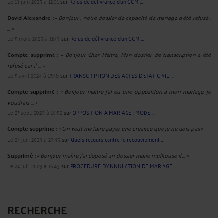
Le 13 juin 2025 à 12:01
sur
Refus de délivrance d’un CCM ...
David Alexandre :
« Bonjour , notre dossier de capacité de mariage a été refusé .
... »
Le 5 mars 2025 à 11:43
sur
Refus de délivrance d’un CCM ...
Compte supprimé :
« Bonjour Cher Maître, Mon dossier de transcription a été
refusé car il ... »
Le 5 avril 2024 à 17:48
sur
TRANSCRIPTION DES ACTES D'ETAT CIVIL ...
Compte supprimé :
« Bonjour maître j'ai eu une opposition à mon mariage, je
voudrais ... »
Le 27 sept. 2023 à 10:52
sur
OPPOSITION A MARIAGE : MODE ...
Compte supprimé :
« On veut me faire payer une créance que je ne dois pas »
Le 24 juil. 2023 à 23:45
sur
Quels recours contre le recouvrement ...
Supprimé :
« Bonjour maître j'ai déposé un dossier marie mulhouse il ... »
Le 24 juil. 2023 à 16:43
sur
PROCEDURE D'ANNULATION DE MARIAGE ...
RECHERCHE