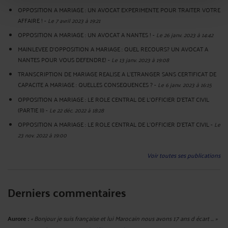
OPPOSITION A MARIAGE : UN AVOCAT EXPERIMENTE POUR TRAITER VOTRE
AFFAIRE !
-
Le 7 avril 2023 à 19:21
OPPOSITION A MARIAGE : UN AVOCAT A NANTES !
-
Le 26 janv. 2023 à 14:42
MAINLEVEE D'OPPOSITION A MARIAGE : QUEL RECOURS? UN AVOCAT A
NANTES POUR VOUS DEFENDRE!
-
Le 13 janv. 2023 à 19:08
TRANSCRIPTION DE MARIAGE REALISE A L'ETRANGER SANS CERTIFICAT DE
CAPACITE A MARIAGE : QUELLES CONSEQUENCES ?
-
Le 6 janv. 2023 à 16:15
OPPOSITION A MARIAGE : LE ROLE CENTRAL DE L'OFFICIER D'ETAT CIVIL
(PARTIE II)
-
Le 22 déc. 2022 à 18:28
OPPOSITION A MARIAGE : LE ROLE CENTRAL DE L'OFFICIER D'ETAT CIVIL
-
Le
23 nov. 2022 à 19:00
Voir toutes ses publications
Derniers commentaires
Aurore :
« Bonjour je suis française et lui Marocain nous avons 17 ans d écart ... »