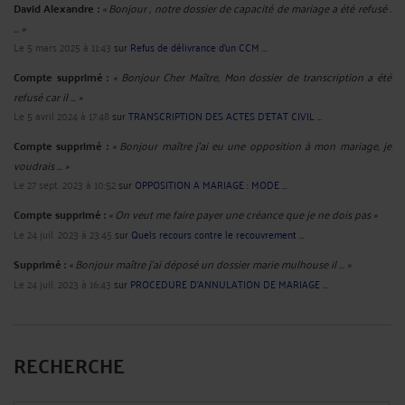
David Alexandre :
« Bonjour , notre dossier de capacité de mariage a été refusé .
... »
Le 5 mars 2025 à 11:43
sur
Refus de délivrance d’un CCM ...
Compte supprimé :
« Bonjour Cher Maître, Mon dossier de transcription a été
refusé car il ... »
Le 5 avril 2024 à 17:48
sur
TRANSCRIPTION DES ACTES D'ETAT CIVIL ...
Compte supprimé :
« Bonjour maître j'ai eu une opposition à mon mariage, je
voudrais ... »
Le 27 sept. 2023 à 10:52
sur
OPPOSITION A MARIAGE : MODE ...
Compte supprimé :
« On veut me faire payer une créance que je ne dois pas »
Le 24 juil. 2023 à 23:45
sur
Quels recours contre le recouvrement ...
Supprimé :
« Bonjour maître j'ai déposé un dossier marie mulhouse il ... »
Le 24 juil. 2023 à 16:43
sur
PROCEDURE D'ANNULATION DE MARIAGE ...
RECHERCHE