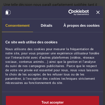
Une telle décision nous paraît parfaitement justifiée, tant il
est vrai que les futurs époux disposaient d’arguments sérieux
et difficilement contestables pour faire valoir les raisons
profondes et sincères de leur union.
Observation n°1
: Dans cette affaire, le ministère public avait
Consentement
Détails
À propos des cookies
lui-même, en cause d’appel, revu sa position, puisqu’il ne
s’opposait plus au regard de la pertinence des justificatifs
produits pas les futurs époux, à la poursuite du projet de
Ce site web utilise des cookies
mariage de ceux-ci.
Nous utilisons des cookies pour mesurer la fréquentation de
Observation n 2
: Il est à noter que ces deux procédures ont
notre site, pour vous proposer une expérience utilisateur fondée
été relativement rapides, car en 2 ans les requérant ont été
sur l’interactivité avec d’autres plateformes (vidéos, réseaux
destinataire non seulement du jugement, mais aussi de
sociaux, contenus animés…) ainsi que la gestion et l’analyse
l’arrêt de la Cour d’appel.
du suivi de nos campagnes publicitaires. Parce que le respect
de votre vie privée est essentiel pour nous, nous vous laissons
En conclusion, même si les procédures peuvent être
le choix de les accepter, de les refuser tous ou de les
légitimement éprouvantes pour les futurs époux confrontés
paramétrer, à l’exception des cookies techniques strictement
à une
Opposition à mariage formée par le Procureur de la
nécessaires au fonctionnement du site.
République de Nantes
, ceux-ci ont la possibilité d'exercer un
recours, y compris en cas de décision défavorable en
première instance, en portant leur affaire devant la Cour
d'appel de Rennes où ils peuvent être représentés par le
Tout accepter
même avocat que celui les ayant représenté devant le