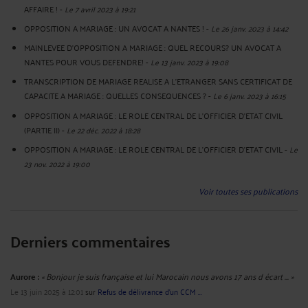
AFFAIRE !
-
Le 7 avril 2023 à 19:21
OPPOSITION A MARIAGE : UN AVOCAT A NANTES !
-
Le 26 janv. 2023 à 14:42
MAINLEVEE D'OPPOSITION A MARIAGE : QUEL RECOURS? UN AVOCAT A
NANTES POUR VOUS DEFENDRE!
-
Le 13 janv. 2023 à 19:08
TRANSCRIPTION DE MARIAGE REALISE A L'ETRANGER SANS CERTIFICAT DE
CAPACITE A MARIAGE : QUELLES CONSEQUENCES ?
-
Le 6 janv. 2023 à 16:15
OPPOSITION A MARIAGE : LE ROLE CENTRAL DE L'OFFICIER D'ETAT CIVIL
(PARTIE II)
-
Le 22 déc. 2022 à 18:28
OPPOSITION A MARIAGE : LE ROLE CENTRAL DE L'OFFICIER D'ETAT CIVIL
-
Le
23 nov. 2022 à 19:00
Voir toutes ses publications
Derniers commentaires
Aurore :
« Bonjour je suis française et lui Marocain nous avons 17 ans d écart ... »
Le 13 juin 2025 à 12:01
sur
Refus de délivrance d’un CCM ...