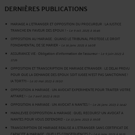
DERNIÈRES PUBLICATIONS
MARIAGE A L’ETRANGER ET OPPOSITION DU PROCUREUR : LA JUSTICE
TRANCHE EN FAVEUR DES EPOUX !
-
Le 9 oct. 2025 à 16:46
OPPOSITION AU MARIAGE : QUAND LE TRIBUNAL PROTEGE LE DROIT
FONDAMENTAL DE SE MARIER
-
Le 16 janv. 2025 à 14:08
ASSURANCE VIE : Obligation d'information de l'assureur
-
Le 9 juin 2023 à
17:26
OPPOSITION ET TRANSCRIPTION DE MARIAGE ETRANGER : LE DELAI PREVU
POUR QUE LA DEMANDE DES EPOUX SOIT JUGEE N’EST PAS SANCTIONNE !
(A TORT?!)
-
Le 10 mai 2023 à 19:50
OPPOSITION A MARIAGE : UN AVOCAT EXPERIMENTE POUR TRAITER VOTRE
AFFAIRE !
-
Le 7 avril 2023 à 19:21
OPPOSITION A MARIAGE : UN AVOCAT A NANTES !
-
Le 26 janv. 2023 à 14:42
MAINLEVEE D'OPPOSITION A MARIAGE : QUEL RECOURS? UN AVOCAT A
NANTES POUR VOUS DEFENDRE!
-
Le 13 janv. 2023 à 19:08
TRANSCRIPTION DE MARIAGE REALISE A L'ETRANGER SANS CERTIFICAT DE
CAPACITE A MARIAGE : QUELLES CONSEQUENCES ?
-
Le 6 janv. 2023 à 16:15