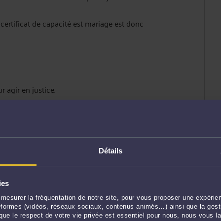
u certificat de capacité est mariage est donc
r agir en justice.
pidement dans la mesure où une telle procédure
age célébré malgré l’opposition ?
Détails
 :
ies
ion du procureur de la République, l'officier de
riage étranger sur les registres de l'état civil
mesurer la fréquentation de notre site, pour vous proposer une expérien
on de mainlevée judiciaire ».
ateformes (vidéos, réseaux sociaux, contenus animés…) ainsi que la gesti
ue le respect de votre vie privée est essentiel pour nous, nous vous la