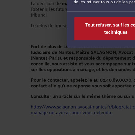
La décision de
mainlevée judiciaire
est la mainle
de les refuser tous ou de les pa
l’obtenir, les futurs époux doivent assigner le Pro
tribunal.
Le refus de transcription a pour conséquence que l
Tout refuser, sauf les c
techniques
Fort de plus de 10 années d'exercice en matière 
Judiciaire de Nantes, Maître SALAGNON, Avocat 
(Nantes-Paris), et responsable du département dro
conseille, vous assiste et vous accompagne sur t
sur lles oppositions à mariage, et les demandes 
Pour le contacter, appelez-le au 02.40.89.00.70
contact afin qu’une réponse vous soit apportée da
Consulter un article sur le même thème ou sur u
https://www.salagnon-avocat-nantes.fr/blog/etat-ci
mariage-un-avocat-pour-vous-defendre