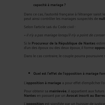
capacité à mariage ?
Dans ce cas, l’autorité française à l’étranger saisit l
peut ainsi contrôler les mariages suspectés de
nul
Selon l’article 146 du Code civil :
« il n’y a pas mariage lorsqu’il n’y a point de conse
Si le
Procureur de la République de Nantes
estim
d’un des époux ou des deux époux, il forme
oppos
Dans le cas contraire, le couple pourra poursuivre 
Quel est l’effet de l’opposition à mariage fo
L’
opposition à mariage
a pour effet d’empêcher l’off
Pour obtenir sa
mainlevée
, il appartient aux futur
Nantes
en passant par un
Avocat inscrit au Barr
L’
opposition
est signifiée par un huissier de justic