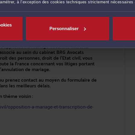
vée du
Tribunal judiciaire de Nantes
. Pour
ramétrer, à l’exception des cookies techniques strictement nécessaires
cureur de la République devant ce dernier
e mariage est inopposable aux tiers.
ookies
Personnaliser
d'opposition à mariage devant le Tribunal
associé au sein du cabinet BRG Avocats
it des personnes, droit de l'Etat civil, vous
oute la France concernant vos litiges portant
d'annulation de mariage.
, ou prenez contact au moyen du formulaire de
ns les meilleurs délais.
n thème voisin :
vil/opposition-a-mariage-et-transcription-de-