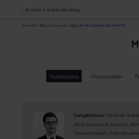
<
Accéder à la liste des blogs
Avocat.fr
>
Blog des avocats
>
Blog de Me Charlyves SALAGNON
M
Publications
Présentation
P
Compétences :
Droit de la fam
Droit bancaire et boursier, Droit
consommation, Droit des garan