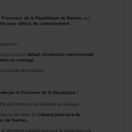
e
Procureur de la République de Nantes
, qui
lité pour défaut de consentement
.
ntement ».
e qu’il y a un
défaut d’intention matrimoniale
ition au mariage
.
son projet de mariage.
rmée par le Procureur de la République ?
icier d’état civil de célébrer le mariage.
s époux de saisir le
Tribunal judiciaire de
eau de Nantes
.
e et demeure valable tant que la juridiction n’a