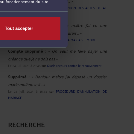
de transcription a été refusé car il ... »
 au fonctionnement du site.
Le 5 avril 2024 à 17:48
sur
TRANSCRIPTION DES ACTES D'ETAT
CIVIL ...
Compte supprimé :
« Bonjour maître j'ai eu une
Tout accepter
opposition à mon mariage, je voudrais ... »
Le 27 sept. 2023 à 10:52
sur
OPPOSITION A MARIAGE : MODE ...
Compte supprimé :
« On veut me faire payer une
créance que je ne dois pas »
Le 24 juil. 2023 à 23:45
sur
Quels recours contre le recouvrement ...
Supprimé :
« Bonjour maître j'ai déposé un dossier
marie mulhouse il ... »
Le 24 juil. 2023 à 16:43
sur
PROCEDURE D'ANNULATION DE
MARIAGE ...
RECHERCHE